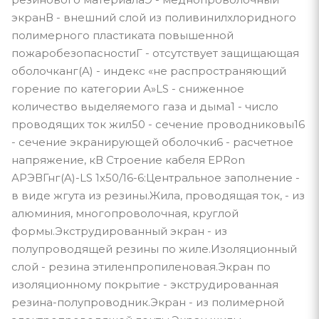
экранВ - внешний слой из поливинилхлоридного
полимерного пластиката повышенной
пожаробезопасностиГ - отсутствует защищающая
оболочканг(A) - индекс «не распространяющий
горение по категории А»LS - сниженное
количество выделяемого газа и дыма1 - число
проводящих ток жил50 - сечение проводниковы16
- сечение экранирующей оболочки6 - расчетное
напряжение, кВ Строение кабеля EPRon
АРЭВГнг(A)-LS 1x50/16-6:Центральное заполнение -
в виде жгута из резины.Жила, проводящая ток, - из
алюминия, многопроволочная, круглой
формы.Экструдированный экран - из
полупроводящей резины по жиле.Изоляционный
слой - резина этиленпропиленовая.Экран по
изоляционному покрытие - экструдированная
резина-полупроводник.Экран - из полимерной