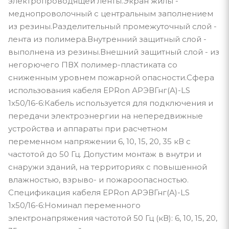
электропроводящей ленты.Экран жилы -
меднопроволочный с центральным заполнением
из резины.Разделительный промежуточный слой -
лента из полимера.Внутренний защитный слой -
выполнена из резины.Внешний защитный слой - из
негорючего ПВХ полимер-пластиката со
сниженным уровнем пожарной опасности.Сфера
использования кабеля EPRon АРЭВГнг(A)-LS
1x50/16-6:Кабель используется для подключения и
передачи электроэнергии на непередвижные
устройства и аппараты при расчетном
переменном напряжении 6, 10, 15, 20, 35 кВ с
частотой до 50 Гц. Допустим монтаж в внутри и
снаружи зданий, на территориях с повышенной
влажностью, взрыво- и пожароопасностью.
Спецификация кабеля EPRon АРЭВГнг(A)-LS
1x50/16-6:Номинал переменного
электронапряжения частотой 50 Гц (кВ): 6, 10, 15, 20,