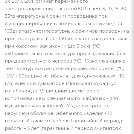
3x120/16-20:Номинал переменного
электронапряжения частотой 50 Гц (кВ): 6, 10, 15, 20,
35температурный режим проводника при
функционировании в номинальном режиме, (°С) -
105диапазон температурных режимов проводника
при перегрузке, (°С) - 140показатель нагрева жилы
при коротком замыкании (до 5 сек), (°С) -
250наименьшая температура прокладывания без
предварительного нагрева (°С) -15эксплуатация в
температурном режиме окружающей среды, (°С)
-50/ + 50радиус изгибания:- для одножильных - 15
(7,5) внешних диаметров (Допускается радиус
изгибания до 7,5 внешних диаметров с
использованием специального шаблона); - для
мультижильных кабелей - 7,5 диаметров по
наружной оболочке кабельного изделия - 12
наружный диаметр кабеля.Гарантийный период
работы – 5 лет (гарантийный период считается с