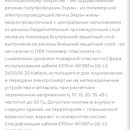
изоляционному покрытие - экструдированная
резина-полупроводник.Экран - из полимерной
электропроводящей ленты.Экран жилы -
меднопроволочный с центральным заполнением
из резины.Разделительный промежуточный слой -
лента из полимера.Внутренний защитный слой -
выполнена из резины.Внешний защитный слой - из
негорючего ПВХ полимер-пластиката со
сниженным уровнем пожарной опасности.Сфера
использования кабеля EPRon АРЭВГнг(A)-LS
3x120/16-20:Кабель используется для подключения
и передачи электроэнергии на непередвижные
устройства и аппараты при расчетном
переменном напряжении 6, 10, 15, 20, 35 кВ с
частотой до 50 Гц. Допустим монтаж в внутри и
снаружи зданий, на территориях с повышенной
влажностью, взрыво- и пожароопасностью.
Спецификация кабеля EPRon АРЭВГнг(A)-LS