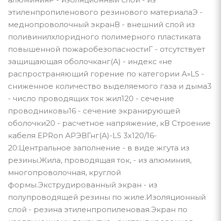
этиленпропиленового резинового материалаЭ -
меднопроволочный экранВ - внешний слой из
поливинилхлоридного полимерного пластиката
повышенной пожаробезопасностиГ - отсутствует
защищающая оболочканг(A) - индекс «не
распространяющий горение по категории А»LS -
сниженное количество выделяемого газа и дыма3
- число проводящих ток жил120 - сечение
проводниковы16 - сечение экранирующей
оболочки20 - расчетное напряжение, кВ Строение
кабеля EPRon АРЭВГнг(A)-LS 3x120/16-
20:Центральное заполнение - в виде жгута из
резины.Жила, проводящая ток, - из алюминия,
многопроволочная, круглой
формы.Экструдированный экран - из
полупроводящей резины по жиле.Изоляционный
слой - резина этиленпропиленовая.Экран по