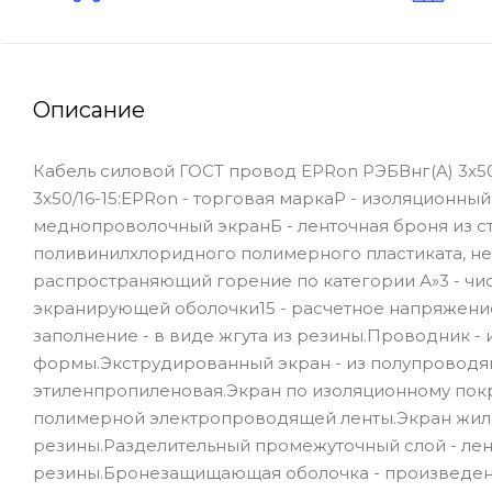
Описание
Кабель силовой ГОСТ провод EPRon РЭБВнг(A) 3x5
3x50/16-15:EPRon - торговая маркаР - изоляционны
меднопроволочный экранБ - ленточная броня из ст
поливинилхлоридного полимерного пластиката, не
распространяющий горение по категории А»3 - чи
экранирующей оболочки15 - расчетное напряжение,
заполнение - в виде жгута из резины.Проводник - 
формы.Экструдированный экран - из полупроводя
этиленпропиленовая.Экран по изоляционному покр
полимерной электропроводящей ленты.Экран жил
резины.Разделительный промежуточный слой - лен
резины.Бронезащищающая оболочка - произведен 