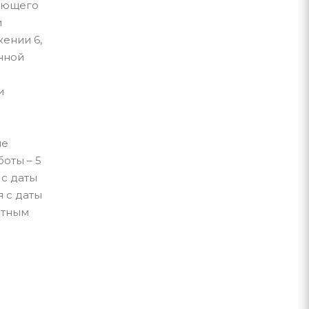
няющего
и
ении 6,
енной
и
ме
оты – 5
 с даты
 с даты
ртным