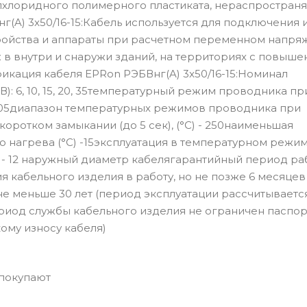
илхлоридного полимерного пластиката, нераспростра
(A) 3x50/16-15:Кабель используется для подключения 
ойства и аппараты при расчетном переменном напряж
нтаж в внутри и снаружи зданий, на территориях с повыш
икация кабеля EPRon РЭБВнг(A) 3x50/16-15:Номинал
): 6, 10, 15, 20, 35температурный режим проводника пр
 105диапазон температурных режимов проводника при
 коротком замыкании (до 5 сек), (°С) - 250наименьшая
 нагрева (°С) -15эксплуатация в температурном режи
я - 12 наружный диаметр кабелягарантийный период раб
я кабельного изделия в работу, но не позже 6 месяцев
е меньше 30 лет (период эксплуатации рассчитывается
риод службы кабельного изделия не ограничен паспо
ому износу кабеля)
 покупают