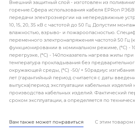
Внешний защитный слой - изготовлен из поливин
горение.Сфера использования кабеля EPRon РЭБВнг
передачи электроэнергии на непередвижные устр
10, 15, 20, 35 кВ с частотой до 50 Гц. Допустим мо
влажностью, взрыво- и пожароопасностью. Специф
переменного электронапряжения частотой 50 Гц (кВ
функционировании в номинальном режиме, (°С) -
перегрузке, (°С) - 140показатель нагрева жилы при
температура прокладывания без предварительного
окружающей среды, (°С) -50/ + 50радиус изгибани
лет (гарантийный период считается с даты введени
выпуска)период эксплуатации кабельных изделий н
производства кабельных изделий. Фактический пе
сроком эксплуатации, а определяется по техническ
Вам также может понравиться
С этим товаром