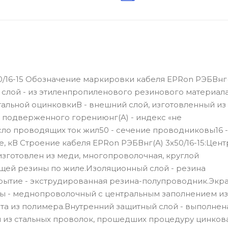
0/16-15 Обозначение маркировки кабеля EPRon РЭБВнг
й слой - из этиленпропиленового резинового материала
альной оцинковкиВ - внешний слой, изготовленный из
 подверженного горениюнг(A) - индекс «не
сло проводящих ток жил50 - сечение проводниковы16 
 кВ Строение кабеля EPRon РЭБВнг(A) 3x50/16-15:Цен
изготовлен из меди, многопроволочная, круглой
щей резины по жиле.Изоляционный слой - резина
ытие - экструдированная резина-полупроводник.Экран
ы - меднопроволочный с центральным заполнением из
та из полимера.Внутренний защитный слой - выполнен
из стальных проволок, прошедших процедуру цинков