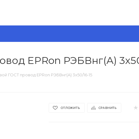
овод EPRon РЭБВнг(A) 3x50
ой ГОСТ провод EPRon РЭБВнг(A) 3x50/16-15
ОТЛОЖИТЬ
СРАВНИТЬ