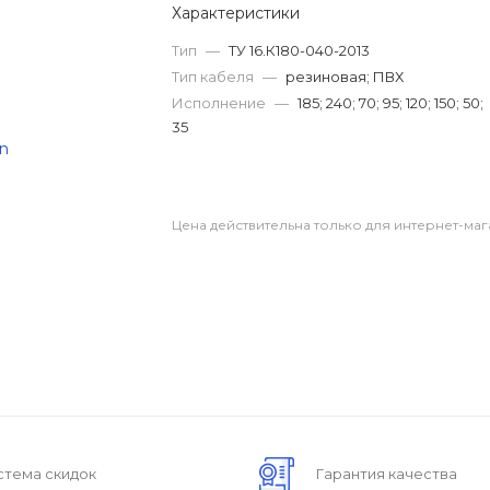
Характеристики
Тип
—
ТУ 16.К180-040-2013
Тип кабеля
—
резиновая; ПВХ
Исполнение
—
185; 240; 70; 95; 120; 150; 50;
35
Цена действительна только для интернет-маг
стема скидок
Гарантия качества