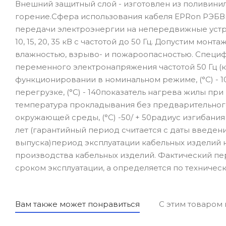
Внешний защитный слой - изготовлен из поливин
горение.Сфера использования кабеля EPRon РЭБВнг
передачи электроэнергии на непередвижные устр
10, 15, 20, 35 кВ с частотой до 50 Гц. Допустим мо
влажностью, взрыво- и пожароопасностью. Специф
переменного электронапряжения частотой 50 Гц (кВ
функционировании в номинальном режиме, (°С) -
перегрузке, (°С) - 140показатель нагрева жилы при
температура прокладывания без предварительного
окружающей среды, (°С) -50/ + 50радиус изгибани
лет (гарантийный период считается с даты введени
выпуска)период эксплуатации кабельных изделий н
производства кабельных изделий. Фактический пе
сроком эксплуатации, а определяется по техническ
Вам также может понравиться
С этим товаром