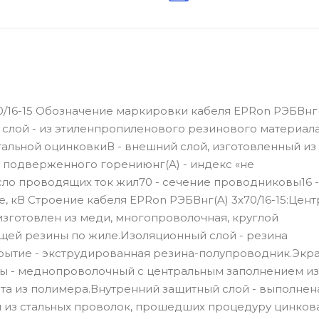
0/16-15 Обозначение маркировки кабеля EPRon РЭБВнг
й слой - из этиленпропиленового резинового материала
альной оцинковкиВ - внешний слой, изготовленный из
 подверженного горениюнг(A) - индекс «не
сло проводящих ток жил70 - сечение проводниковы16 
 кВ Строение кабеля EPRon РЭБВнг(A) 3x70/16-15:Цен
изготовлен из меди, многопроволочная, круглой
щей резины по жиле.Изоляционный слой - резина
ытие - экструдированная резина-полупроводник.Экран
ы - меднопроволочный с центральным заполнением из
та из полимера.Внутренний защитный слой - выполнен
из стальных проволок, прошедших процедуру цинков