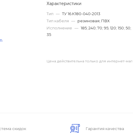
Характеристики
Тип
—
ТУ 16.К180-040-2013
Тип кабеля
—
резиновая; ПВХ
Исполнение
—
185; 240; 70; 95; 120; 150; 50;
35
Цена действительна только для интернет-маг
стема скидок
Гарантия качества