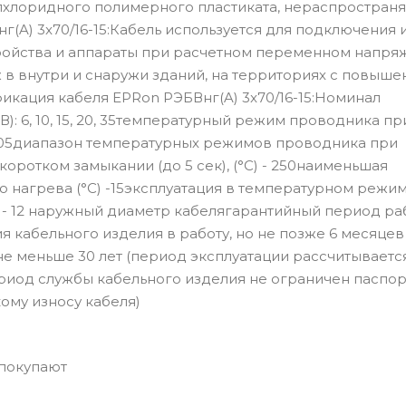
илхлоридного полимерного пластиката, нераспростра
(A) 3x70/16-15:Кабель используется для подключения 
ойства и аппараты при расчетном переменном напряж
нтаж в внутри и снаружи зданий, на территориях с повыш
икация кабеля EPRon РЭБВнг(A) 3x70/16-15:Номинал
): 6, 10, 15, 20, 35температурный режим проводника пр
 105диапазон температурных режимов проводника при
 коротком замыкании (до 5 сек), (°С) - 250наименьшая
 нагрева (°С) -15эксплуатация в температурном режи
я - 12 наружный диаметр кабелягарантийный период раб
я кабельного изделия в работу, но не позже 6 месяцев
е меньше 30 лет (период эксплуатации рассчитывается
риод службы кабельного изделия не ограничен паспо
ому износу кабеля)
 покупают