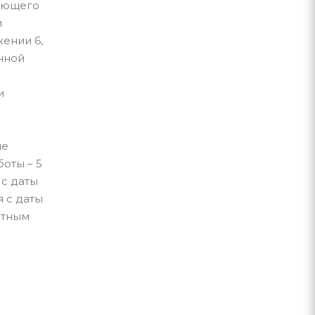
няющего
и
ении 6,
енной
и
ме
оты – 5
 с даты
 с даты
ртным