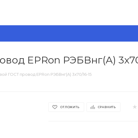
вод EPRon РЭБВнг(A) 3x70
ой ГОСТ провод EPRon РЭБВнг(A) 3x70/16-15
ОТЛОЖИТЬ
СРАВНИТЬ