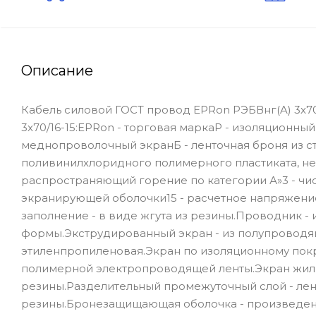
Описание
Кабель силовой ГОСТ провод EPRon РЭБВнг(A) 3x7
3x70/16-15:EPRon - торговая маркаР - изоляционны
меднопроволочный экранБ - ленточная броня из ст
поливинилхлоридного полимерного пластиката, не
распространяющий горение по категории А»3 - чи
экранирующей оболочки15 - расчетное напряжение,
заполнение - в виде жгута из резины.Проводник - 
формы.Экструдированный экран - из полупроводя
этиленпропиленовая.Экран по изоляционному покр
полимерной электропроводящей ленты.Экран жил
резины.Разделительный промежуточный слой - лен
резины.Бронезащищающая оболочка - произведен 