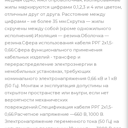
жилы маркируются цифрами 0,1,2,3 и 4 или цветом,
отличным друг от друга. Расстояние между
цифрами – не более 35 мм.Скрутка — жилы
скручены между собой (кроме одножильного
исполнения).Изоляция — резина.Оболочка —
резина.Сфера использования кабеля РРГ 2х1,5-
0,66:Сфера функционального применения
кабельных изделий - трансфер и
перераспределение электроэнергии в
немобильных установках, требующих
номинального электронапряжения 0,66 кВ и 1 кВ
(50 Гц). Монтаж и эксплуатация допустимы на
открытом пространстве или внутри, если нет
вероятности механических
повреждений.Спецификация кабеля РРГ 2х1,5-
0,66:Расчетное напряжение —660 В, 1000 В.
Электронапряжение переменного тока (50 Гц) на