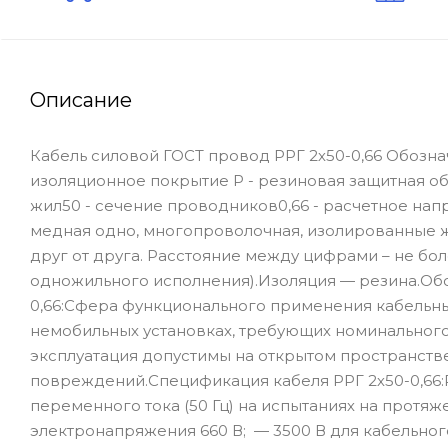
Описание
Кабель силовой ГОСТ провод РРГ 2х50-0,66 Обозна
изоляционное покрытие Р - резиновая защитная об
жил50 - сечение проводников0,66 - расчетное нап
медная одно, многопроволочная, изолированные жи
друг от друга. Расстояние между цифрами – не бо
одножильного исполнения).Изоляция — резина.Обо
0,66:Сфера функционального применения кабельн
немобильных установках, требующих номинального э
эксплуатация допустимы на открытом пространстве
повреждений.Спецификация кабеля РРГ 2х50-0,66:
переменного тока (50 Гц) на испытаниях на протяже
электронапряжения 660 В; — 3500 В для кабельног