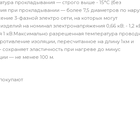
атура прокладывания — строго выше - 15°С (без
ия при прокладывании — более 7,5 диаметров по нар
ние 3-фазной электро сети, на которых могут
изделий на номинал электронапряжения 0,66 кВ; - 1,2 к
я 1 кВ.Максимально разрешенная температура провод
ротивление изоляции, пересчитанное на длину 1км и
 сохраняет эластичность при нагреве до минус
ии — не менее 100 м.
 покупают