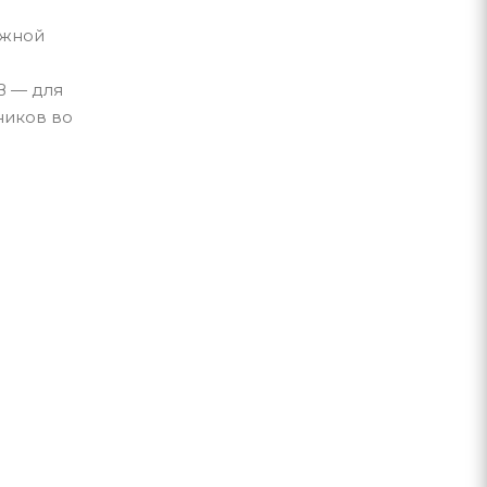
ужной
В — для
ников во