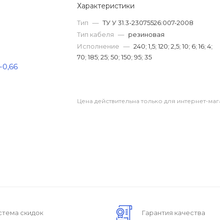
Характеристики
Тип
—
ТУ У 31.3-23075526:007-2008
Тип кабеля
—
резиновая
Исполнение
—
240; 1,5; 120; 2,5; 10; 6; 16; 4;
70; 185; 25; 50; 150; 95; 35
Цена действительна только для интернет-маг
стема скидок
Гарантия качества