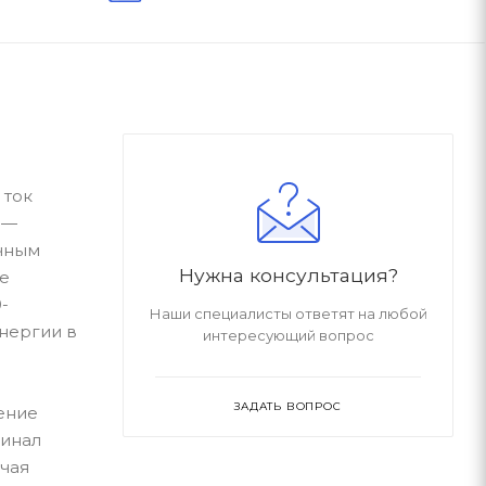
 ток
 —
ичным
Нужна консультация?
ме
-
Наши специалисты ответят на любой
нергии в
интересующий вопрос
ЗАДАТЬ ВОПРОС
ение
минал
очая