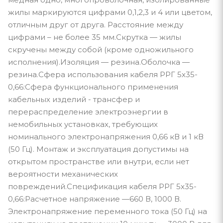
жилы маркируются цифрами 0,1,2,3 и 4 или цветом,
отличным друг от друга. Расстояние между
цифрами – не более 35 мм.Скрутка — жилы
скручены между собой (кроме одножильного
исполнения).Изоляция — резина.Оболочка —
резина.Сфера использования кабеля РРГ 5х35-
0,66:Сфера функционального применения
кабельных изделий - трансфер и
перераспределение электроэнергии в
немобильных установках, требующих
номинального электронапряжения 0,66 кВ и 1 кВ
(50 Гц). Монтаж и эксплуатация допустимы на
открытом пространстве или внутри, если нет
вероятности механических
повреждений.Спецификация кабеля РРГ 5х35-
0,66:Расчетное напряжение —660 В, 1000 В.
Электронапряжение переменного тока (50 Гц) на