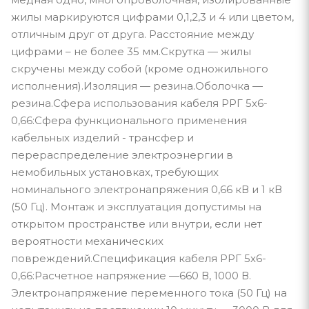
жилы маркируются цифрами 0,1,2,3 и 4 или цветом,
отличным друг от друга. Расстояние между
цифрами – не более 35 мм.Скрутка — жилы
скручены между собой (кроме одножильного
исполнения).Изоляция — резина.Оболочка —
резина.Сфера использования кабеля РРГ 5х6-
0,66:Сфера функционального применения
кабельных изделий - трансфер и
перераспределение электроэнергии в
немобильных установках, требующих
номинального электронапряжения 0,66 кВ и 1 кВ
(50 Гц). Монтаж и эксплуатация допустимы на
открытом пространстве или внутри, если нет
вероятности механических
повреждений.Спецификация кабеля РРГ 5х6-
0,66:Расчетное напряжение —660 В, 1000 В.
Электронапряжение переменного тока (50 Гц) на