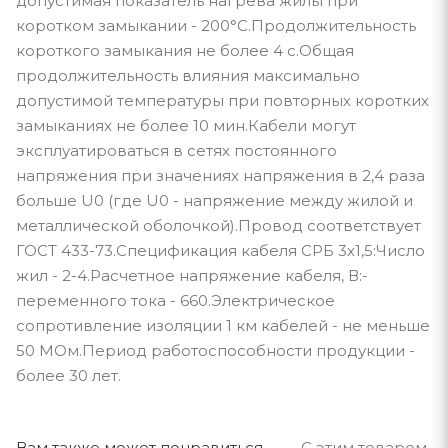
допустимая показатель нагрева жилы при
коротком замыкании - 200°С.Продолжительность
короткого замыкания не более 4 с.Общая
продолжительность влияния максимально
допустимой температуры при повторных коротких
замыканиях не более 10 мин.Кабели могут
эксплуатироваться в сетях постоянного
напряжения при значениях напряжения в 2,4 раза
больше U0 (где U0 - напряжение между жилой и
металлической оболочкой).Провод соответствует
ГОСТ 433-73.Спецификация кабеля СРБ 3х1,5:Число
жил - 2-4.Расчетное напряжение кабеля, В:-
переменного тока - 660.Электрическое
сопротивление изоляции 1 км кабелей - не меньше
50 МОм.Период работоспособности продукции -
более 30 лет.
Вам также может понравиться
С этим товаром п