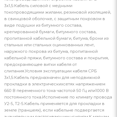
3х1,5:Кабель силовой с медными
токопроводящими жилами, резиновой изоляцией,
в свинцовой оболочке, с защитным покровом в
виде подушки из битумного состава,
крепированной бумаги, битумного состава,
пропитанной кабельной бумаги, битума, брони из
стальных или стальных оцинкованных лент,
наружного покрова из битума, пропитанной
кабельной пряжи, битумного состава и покрытия,
предохраняющее витки кабеля от
слипания.Условия эксплуатации кабеля СРБ
3х1,5:Кабель предназначен для неподвижной
прокладки в электрическихсетях напряжением
660 В переменного тока частотой 50 Гц или1000 В
постоянного тока.Исполнение по климату провода
У2-5, Т2-5.Кабель применяется для прокладки в
земле (траншеях), если кабельне подвергается
значительным растягивающим усилиям.К маркам