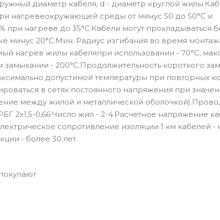
наружный диаметр кабеля, d - диаметр круглой жилы.Ка
ри нагревеокружающей среды от минус 50 до 50°С и
% при нагреве до 35°С.Кабели могут прокладываться б
 минус 20°С.Мин. Радиус изгибания во время монтажа
ый нагрев жилы кабеляпри использовании - 70°С, мак
м замыкании - 200°С.Продолжительность короткого за
аксимально допустимой температуры при повторных к
тироваться в сетях постоянного напряжения при значен
яжение между жилой и металлической оболочкой).Прово
Г 2х1,5-0,66:Число жил - 2-4.Расчетное напряжение каб
.Электрическое сопротивление изоляции 1 км кабелей - 
ии - более 30 лет.
 покупают