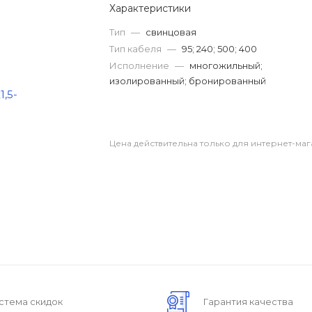
Характеристики
Тип
—
свинцовая
Тип кабеля
—
95; 240; 500; 400
Исполнение
—
многожильный;
изолированный; бронированный
Цена действительна только для интернет-маг
стема скидок
Гарантия качества