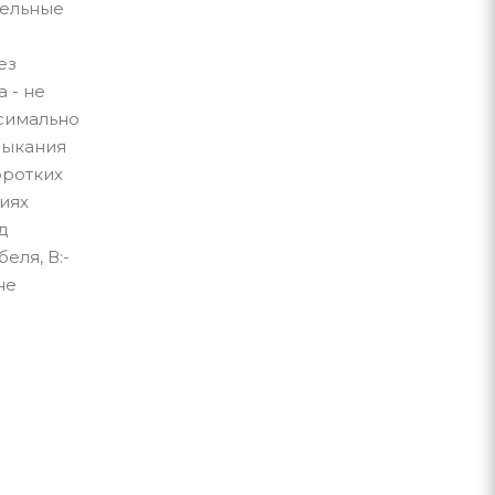
бельные
ез
 - не
симально
мыкания
оротких
иях
д
еля, В:-
не