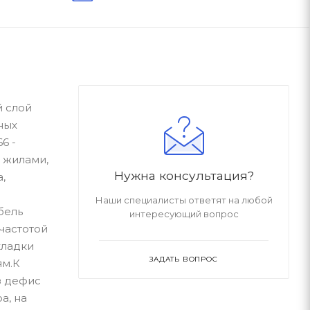
й слой
ных
6 -
 жилами,
Нужна консультация?
,
Наши специалисты ответят на любой
бель
интересующий вопрос
частотой
кладки
ЗАДАТЬ ВОПРОС
ям.К
з дефис
а, на