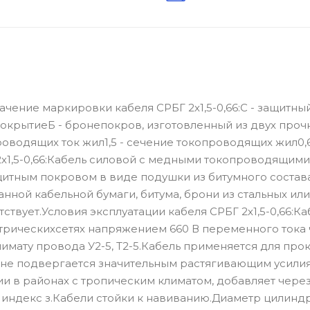
ачение маркировки кабеля СРБГ 2х1,5-0,66:С - защитны
покрытиеБ - бронепокров, изготовленный из двух проч
проводящих ток жил1,5 - сечение токопроводящих жил0,6
2х1,5-0,66:Кабель силовой с медными токопроводящими
щитным покровом в виде подушки из битумного состава
нной кабельной бумаги, битума, брони из стальных или
ствует.Условия эксплуатации кабеля СРБГ 2х1,5-0,66:Ка
рическихсетях напряжением 660 В переменного тока 
лимату провода У2-5, Т2-5.Кабель применяется для про
льне подвергается значительным растягивающим усили
ии в районах с тропическим климатом, добавляет чере
 индекс з.Кабели стойки к навиванию.Диаметр цилиндр