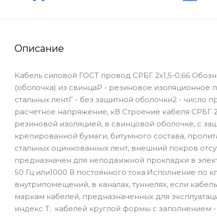
Описание
Кабель силовой ГОСТ провод СРБГ 2х1,5-0,66 Обозн
(оболочка) из свинцаР - резиновое изоляционное 
стальных лентГ - без защитной оболочки2 - число 
расчетное напряжение, кВ Строение кабеля СРБГ 
резиновой изоляцией, в свинцовой оболочке, с за
крепированной бумаги, битумного состава, пропита
стальных оцинкованных лент, внешний покров отсут
предназначен для неподвижной прокладки в элект
50 Гц или1000 В постоянного тока.Исполнение по к
внутрипомещений, в каналах, туннелях, если кабе
маркам кабелей, предназначенных для эксплуатац
индекс Т; кабелей круглой формы с заполнением -