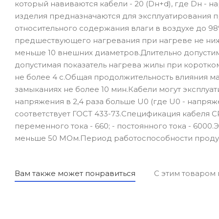
который навиваются кабели - 20 (Dн+d), где Dн - 
изделия предназначаются для эксплуатирования п
относительного содержания влаги в воздухе до 98
предшествующего нагревания при нагреве не ниже
меньше 10 внешних диаметров.Длительно допустим
допустимая показатель нагрева жилы при коротко
не более 4 с.Общая продолжительность влияния м
замыканиях не более 10 мин.Кабели могут эксплуа
напряжения в 2,4 раза больше U0 (где U0 - напр
соответствует ГОСТ 433-73.Спецификация кабеля СРБ
переменного тока - 660; - постоянного тока - 6000
меньше 50 МОм.Период работоспособности продукц
Вам также может понравиться
С этим товаром