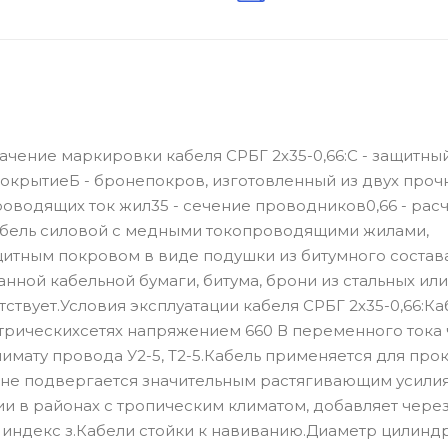
ачение маркировки кабеля СРБГ 2х35-0,66:С - защитны
покрытиеБ - бронепокров, изготовленный из двух проч
проводящих ток жил35 - сечение проводников0,66 - рас
Кабель силовой с медными токопроводящими жилами,
щитным покровом в виде подушки из битумного состава
нной кабельной бумаги, битума, брони из стальных или
ствует.Условия эксплуатации кабеля СРБГ 2х35-0,66:Ка
рическихсетях напряжением 660 В переменного тока 
лимату провода У2-5, Т2-5.Кабель применяется для про
льне подвергается значительным растягивающим усили
ии в районах с тропическим климатом, добавляет чере
 индекс з.Кабели стойки к навиванию.Диаметр цилиндр