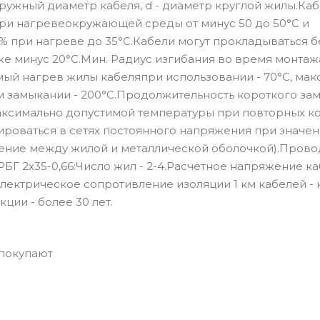
наружный диаметр кабеля, d - диаметр круглой жилы.Ка
ри нагревеокружающей среды от минус 50 до 50°С и
% при нагреве до 35°С.Кабели могут прокладываться б
 минус 20°С.Мин. Радиус изгибания во время монтажа
ый нагрев жилы кабеляпри использовании - 70°С, мак
м замыкании - 200°С.Продолжительность короткого за
аксимально допустимой температуры при повторных к
тироваться в сетях постоянного напряжения при значен
яжение между жилой и металлической оболочкой).Прово
Г 2х35-0,66:Число жил - 2-4.Расчетное напряжение каб
.Электрическое сопротивление изоляции 1 км кабелей - 
ии - более 30 лет.
 покупают