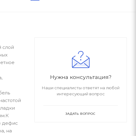
й слой
ных
четное
Нужна консультация?
,
Наши специалисты ответят на любой
бель
интересующий вопрос
частотой
кладки
ЗАДАТЬ ВОПРОС
ям.К
з дефис
а, на