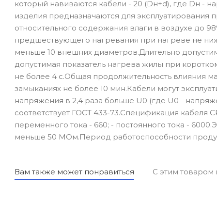
который навиваются кабели - 20 (Dн+d), где Dн - 
изделия предназначаются для эксплуатирования п
относительного содержания влаги в воздухе до 98
предшествующего нагревания при нагреве не ниже
меньше 10 внешних диаметров.Длительно допустим
допустимая показатель нагрева жилы при коротко
не более 4 с.Общая продолжительность влияния м
замыканиях не более 10 мин.Кабели могут эксплуа
напряжения в 2,4 раза больше U0 (где U0 - напр
соответствует ГОСТ 433-73.Спецификация кабеля СРБ
переменного тока - 660; - постоянного тока - 6000
меньше 50 МОм.Период работоспособности продукц
Вам также может понравиться
С этим товаром