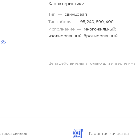
Характеристики
Тип
—
свинцовая
Тип кабеля
—
95; 240; 500; 400
Исполнение
—
многожильный;
изолированный; бронированный
Цена действительна только для интернет-маг
стема скидок
Гарантия качества