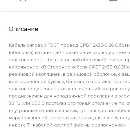
Описание
Кабель силовой ГОСТ провод СРБГ 2х35-0,66 Обозн
(оболочка) из свинцаР - резиновое изоляционное 
стальных лентГ - без защитной оболочки2 - число 
напряжение, кВ Строение кабеля СРБГ 2х35-0,66:
резиновой изоляцией, в свинцовой оболочке, с за
крепированной бумаги, битумного состава, пропита
стальных оцинкованных лент, внешний покров отсут
предназначен для неподвижной прокладки в элект
50 Гц или1000 В постоянного тока.Исполнение по к
внутрипомещений, в каналах, туннелях, если кабе
маркам кабелей, предназначенных для эксплуатац
индекс Т; кабелей круглой формы с заполнением -