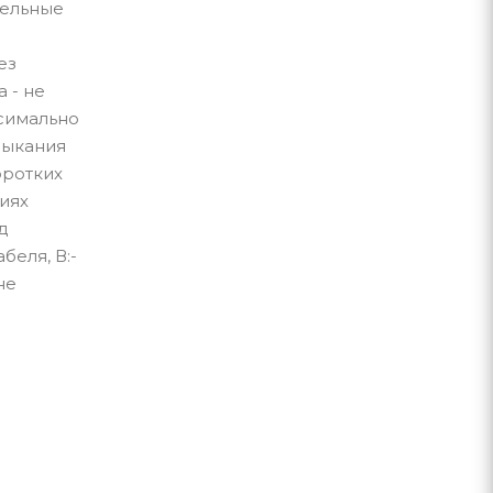
бельные
ез
 - не
симально
мыкания
оротких
иях
д
беля, В:-
не