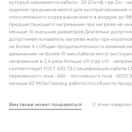
который навиваются кабели - 20 (Dн+d), где Dн - 
изделия предназначаются для эксплуатирования п
относительного содержания влаги в воздухе до 98
предшествующего нагревания при нагреве не ниже
меньше 10 внешних диаметров.Длительно допустим
допустимая показатель нагрева жилы при коротко
не более 4 с.Общая продолжительность влияния м
замыканиях не более 10 мин.Кабели могут эксплуа
напряжения в 2,4 раза больше U0 (где U0 - напр
соответствует ГОСТ 433-73.Спецификация кабеля СРБ
переменного тока - 660; - постоянного тока - 6000
меньше 50 МОм.Период работоспособности продукц
Вам также может понравиться
С этим товаром