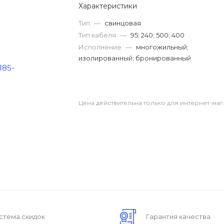
Характеристики
Тип
—
свинцовая
Тип кабеля
—
95; 240; 500; 400
Исполнение
—
многожильный;
изолированный; бронированный
Цена действительна только для интернет-маг
стема скидок
Гарантия качества