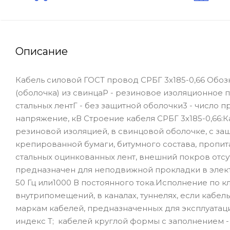
Описание
Кабель силовой ГОСТ провод СРБГ 3х185-0,66 Обоз
(оболочка) из свинцаР - резиновое изоляционное 
стальных лентГ - без защитной оболочки3 - число 
напряжение, кВ Строение кабеля СРБГ 3х185-0,66
резиновой изоляцией, в свинцовой оболочке, с за
крепированной бумаги, битумного состава, пропита
стальных оцинкованных лент, внешний покров отсут
предназначен для неподвижной прокладки в элект
50 Гц или1000 В постоянного тока.Исполнение по к
внутрипомещений, в каналах, туннелях, если кабе
маркам кабелей, предназначенных для эксплуатац
индекс Т; кабелей круглой формы с заполнением -