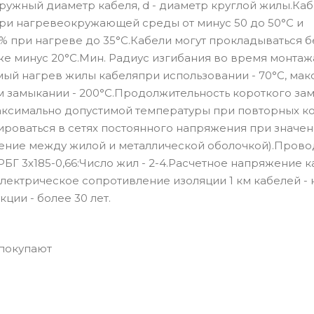
наружный диаметр кабеля, d - диаметр круглой жилы.Ка
ри нагревеокружающей среды от минус 50 до 50°С и
% при нагреве до 35°С.Кабели могут прокладываться б
 минус 20°С.Мин. Радиус изгибания во время монтажа
ый нагрев жилы кабеляпри использовании - 70°С, мак
м замыкании - 200°С.Продолжительность короткого за
аксимально допустимой температуры при повторных к
тироваться в сетях постоянного напряжения при значен
яжение между жилой и металлической оболочкой).Прово
Г 3х185-0,66:Число жил - 2-4.Расчетное напряжение ка
.Электрическое сопротивление изоляции 1 км кабелей - 
ии - более 30 лет.
 покупают