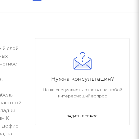
ый слой
ных
счетное
Нужна консультация?
,
Наши специалисты ответят на любой
абель
интересующий вопрос
частотой
кладки
ЗАДАТЬ ВОПРОС
ям.К
з дефис
а, на