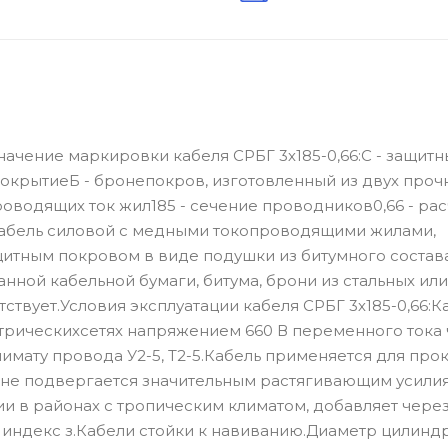
начение маркировки кабеля СРБГ 3х185-0,66:С - защитн
покрытиеБ - бронепокров, изготовленный из двух проч
проводящих ток жил185 - сечение проводников0,66 - ра
:Кабель силовой с медными токопроводящими жилами,
щитным покровом в виде подушки из битумного состава
нной кабельной бумаги, битума, брони из стальных или
ствует.Условия эксплуатации кабеля СРБГ 3х185-0,66:К
рическихсетях напряжением 660 В переменного тока 
лимату провода У2-5, Т2-5.Кабель применяется для про
льне подвергается значительным растягивающим усили
ии в районах с тропическим климатом, добавляет чере
 индекс з.Кабели стойки к навиванию.Диаметр цилиндр