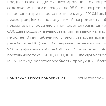
предназначаются для эксплуатирования при нагре
содержания влаги в воздухе до 98% при нагреве 
нагревания при нагреве не ниже минус 20°С.Мин. 
диаметров.Длительно допустимый нагрев жилы каб
показатель нагрева жилы при коротком замыкании
с.Общая продолжительность влияния максимально
не более 10 мин.Кабели могут эксплуатироваться в
раза больше U0 (где U0 - напряжение между жилой
73.Спецификация кабеля СРГ 1х25-3:Число жил - 1-4.
постоянного тока - 3000, 6000, 10000.Электрическ
МОм.Период работоспособности продукции - более
Вам также может понравиться
С этим товаром