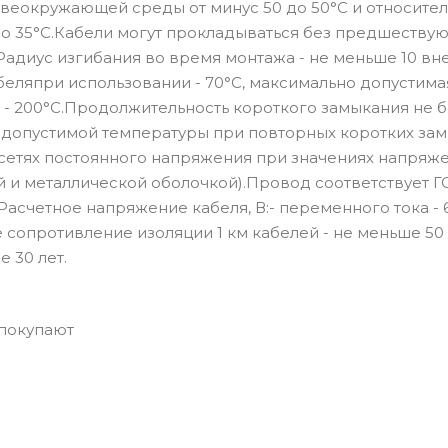
веокружающей среды от минус 50 до 50°С и относите
до 35°С.Кабели могут прокладываться без предшеству
Радиус изгибания во время монтажа - не меньше 10 в
еляпри использовании - 70°С, максимально допустима
 - 200°С.Продолжительность короткого замыкания не б
 допустимой температуры при повторных коротких за
 сетях постоянного напряжения при значениях напряже
 и металлической оболочкой).Провод соответствует Г
Расчетное напряжение кабеля, В:- переменного тока - 6
ое сопротивление изоляции 1 км кабелей - не меньше 50
 30 лет.
 покупают