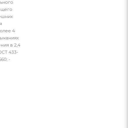
льного
ющего
нешних
я
олее 4
мыканиях
ния в 2,4
ОСТ 433-
60; -