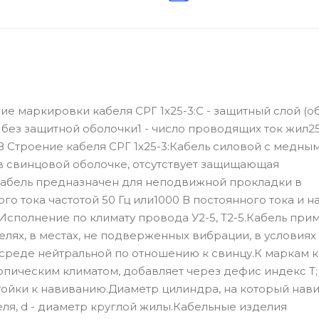
е маркировки кабеля СРГ 1х25-3:С - защитный слой (о
без защитной оболочки1 - число проводящих ток жил25
 Строение кабеля СРГ 1х25-3:Кабель силовой с медны
в свинцовой оболочке, отсутствует защищающая
:Кабель предназначен для неподвижной прокладки в
 тока частотой 50 Гц или1000 В постоянного тока и н
.Исполнение по климату провода У2-5, Т2-5.Кабель при
елях, в местах, не подверженных вибрации, в условиях
в среде нейтральной по отношению к свинцу.К маркам к
опическим климатом, добавляет через дефис индекс Т
стойки к навиванию.Диаметр цилиндра, на который нав
беля, d - диаметр круглой жилы.Кабельные изделия