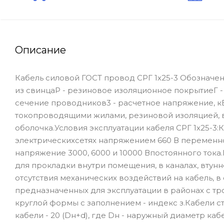
Описание
Кабель силовой ГОСТ провод СРГ 1х25-3 Обозначени
из свинцаР - резиновое изоляционное покрытиеГ - 
сечение проводников3 - расчетное напряжение, кВ
токопроводящими жилами, резиновой изоляцией, 
оболочка.Условия эксплуатации кабеля СРГ 1х25-3
электрическихсетях напряжением 660 В переменного
напряжение 3000, 6000 и 10000 Впостоянного тока
для прокладки внутри помещения, в каналах, втунн
отсутствия механических воздействий на кабель, 
предназначенных для эксплуатации в районах с тр
круглой формы с заполнением - индекс з.Кабели 
кабели - 20 (Dн+d), где Dн - наружный диаметр ка