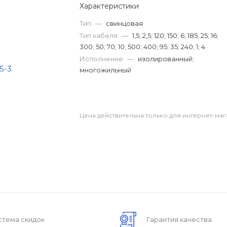
Характеристики
Тип
—
свинцовая
Тип кабеля
—
1,5; 2,5; 120; 150; 6; 185; 25; 16;
300; 50; 70; 10; 500; 400; 95; 35; 240; 1; 4
Исполнение
—
изолированный;
многожильный
Цена действительна только для интернет-маг
стема скидок
Гарантия качества