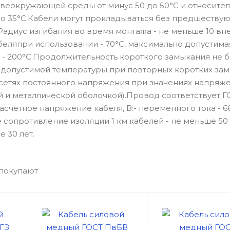
веокружающей среды от минус 50 до 50°С и относите
до 35°С.Кабели могут прокладываться без предшеству
Радиус изгибания во время монтажа - не меньше 10 в
еляпри использовании - 70°С, максимально допустима
 - 200°С.Продолжительность короткого замыкания не б
 допустимой температуры при повторных коротких за
 сетях постоянного напряжения при значениях напряже
 и металлической оболочкой).Провод соответствует Г
асчетное напряжение кабеля, В:- переменного тока - 66
ое сопротивление изоляции 1 км кабелей - не меньше 50
 30 лет.
 покупают