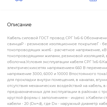
Описание
Кабель силовой ГОСТ провод СРГ 1х6-6 Обозначение
свинцаР - резиновое изоляционное покрытиеГ - бе
токопроводящих жил6 - расчетное напряжение, кВ 
токопроводящими жилами, резиновой изоляцией, 
оболочка.Условия эксплуатации кабеля СРГ 1х6-6:
электрическихсетях напряжением 660 В переменного
напряжение 3000, 6000 и 10000 Впостоянного тока
для прокладки внутри помещения, в каналах, втунн
отсутствия механических воздействий на кабель, 
предназначенных для эксплуатации в районах с тр
круглой формы с заполнением - индекс з.Кабели 
кабели - 20 (Dн+d), где Dн - наружный диаметр ка