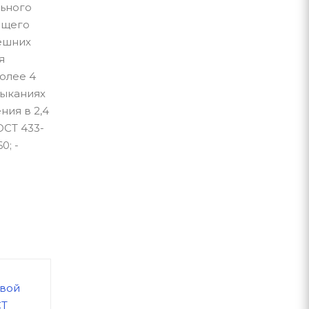
льного
ющего
нешних
я
олее 4
мыканиях
ния в 2,4
ОСТ 433-
0; -