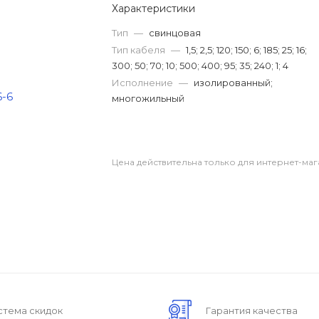
Характеристики
Тип
—
свинцовая
Тип кабеля
—
1,5; 2,5; 120; 150; 6; 185; 25; 16;
300; 50; 70; 10; 500; 400; 95; 35; 240; 1; 4
Исполнение
—
изолированный;
многожильный
Цена действительна только для интернет-маг
стема скидок
Гарантия качества