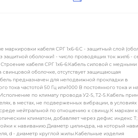
 маркировки кабеля СРГ 1х6-6:С - защитный слой (обол
з защитной оболочки1 - число проводящих ток жил6 - 
Строение кабеля СРГ 1х6-6:Кабель силовой с медными
в свинцовой оболочке, отсутствует защищающая
Кабель предназначен для неподвижной прокладки в
 тока частотой 50 Гц или1000 В постоянного тока и н
.Исполнение по климату провода У2-5, Т2-5.Кабель при
елях, в местах, не подверженных вибрации, в условиях
в среде нейтральной по отношению к свинцу.К маркам к
опическим климатом, добавляет через дефис индекс Т
стойки к навиванию.Диаметр цилиндра, на который нав
беля, d - диаметр круглой жилы.Кабельные изделия