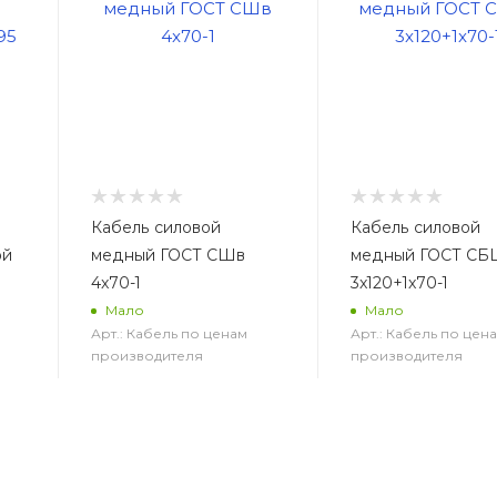
Кабель силовой
Кабель силовой
ой
медный ГОСТ СШв
медный ГОСТ СБ
4x70-1
3x120+1x70-1
Мало
Мало
Арт.: Кабель по ценам
Арт.: Кабель по цен
производителя
производителя
2 305
руб.
/м2
3 505
руб.
/м2