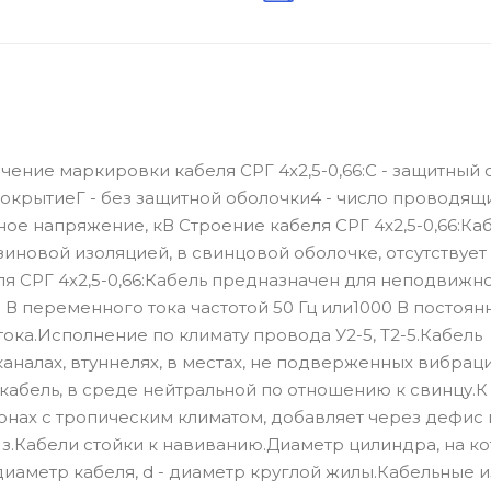
чение маркировки кабеля СРГ 4х2,5-0,66:С - защитный 
покрытиеГ - без защитной оболочки4 - число проводящи
ное напряжение, кВ Строение кабеля СРГ 4х2,5-0,66:Ка
новой изоляцией, в свинцовой оболочке, отсутствует
я СРГ 4х2,5-0,66:Кабель предназначен для неподвижн
В переменного тока частотой 50 Гц или1000 В постоян
тока.Исполнение по климату провода У2-5, Т2-5.Кабель
налах, втуннелях, в местах, не подверженных вибраци
 кабель, в среде нейтральной по отношению к свинцу.
онах с тропическим климатом, добавляет через дефис
 з.Кабели стойки к навиванию.Диаметр цилиндра, на к
 диаметр кабеля, d - диаметр круглой жилы.Кабельные 