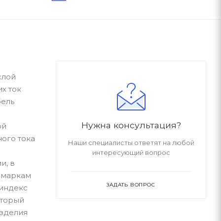
слой
х ток
бель
Нужна консультация?
ой
ного тока
Наши специалисты ответят на любой
интересующий вопрос
и, в
К маркам
ЗАДАТЬ ВОПРОС
 индекс
оторый
изделия