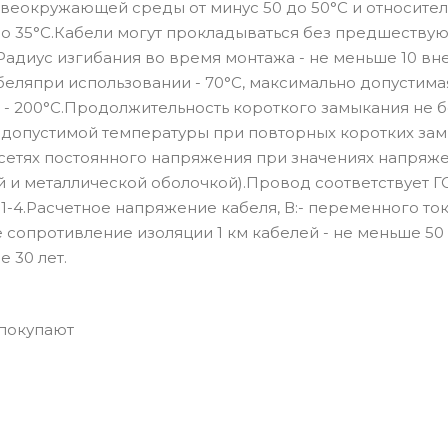
веокружающей среды от минус 50 до 50°С и относите
до 35°С.Кабели могут прокладываться без предшеству
Радиус изгибания во время монтажа - не меньше 10 в
еляпри использовании - 70°С, максимально допустима
 - 200°С.Продолжительность короткого замыкания не б
 допустимой температуры при повторных коротких за
 сетях постоянного напряжения при значениях напряже
 и металлической оболочкой).Провод соответствует Г
1-4.Расчетное напряжение кабеля, В:- переменного тока 
ое сопротивление изоляции 1 км кабелей - не меньше 50
 30 лет.
 покупают