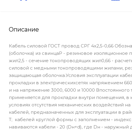
Описание
Кабель силовой ГОСТ провод СРГ 4х2,5-0,66 Обозна
(оболочка) из свинцаР - резиновое изоляционное 
жил2,5 - сечение токопроводящих жил0,66 - расчет
силовой с медными токопроводящими жилами, рези
защищающая оболочка.Условия эксплуатации кабел
прокладки в электрическихсетях напряжением 660 
и на напряжение 3000, 6000 и 10000 Впостоянного 
применяется для прокладки внутри помещения, в ка
условиях отсутствия механических воздействий на
кабелей, предназначенных для эксплуатации в рай
Т; кабелей круглой формы с заполнением - индекс
навиваются кабели - 20 (Dн+d), где Dн - наружный