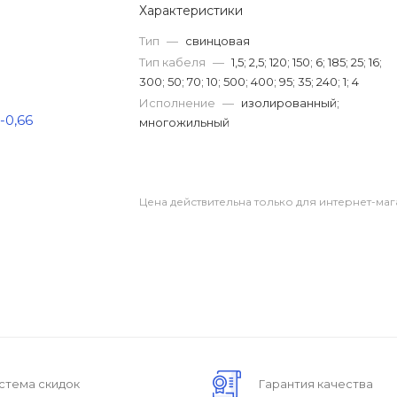
Характеристики
Тип
—
свинцовая
Тип кабеля
—
1,5; 2,5; 120; 150; 6; 185; 25; 16;
300; 50; 70; 10; 500; 400; 95; 35; 240; 1; 4
Исполнение
—
изолированный;
многожильный
Цена действительна только для интернет-маг
стема скидок
Гарантия качества