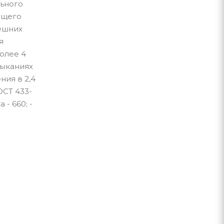
льного
ющего
нешних
я
олее 4
мыканиях
ния в 2,4
ОСТ 433-
- 660; -