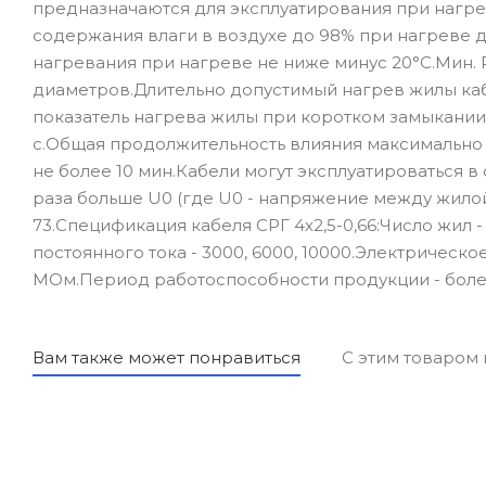
предназначаются для эксплуатирования при нагре
содержания влаги в воздухе до 98% при нагреве 
нагревания при нагреве не ниже минус 20°С.Мин. 
диаметров.Длительно допустимый нагрев жилы каб
показатель нагрева жилы при коротком замыкании
с.Общая продолжительность влияния максимально
не более 10 мин.Кабели могут эксплуатироваться в
раза больше U0 (где U0 - напряжение между жилой
73.Спецификация кабеля СРГ 4х2,5-0,66:Число жил - 
постоянного тока - 3000, 6000, 10000.Электрическ
МОм.Период работоспособности продукции - более
Вам также может понравиться
С этим товаром