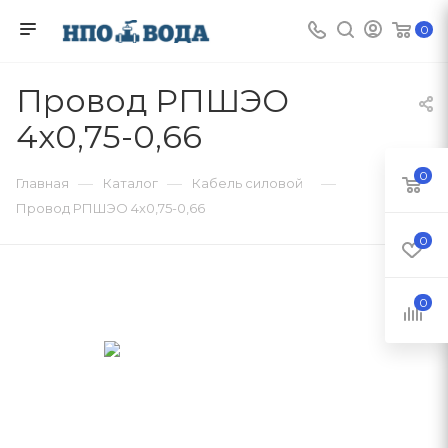
0
Провод РПШЭО
4х0,75-0,66
0
—
—
—
Главная
Каталог
Кабель силовой
Провод РПШЭО 4х0,75-0,66
0
0