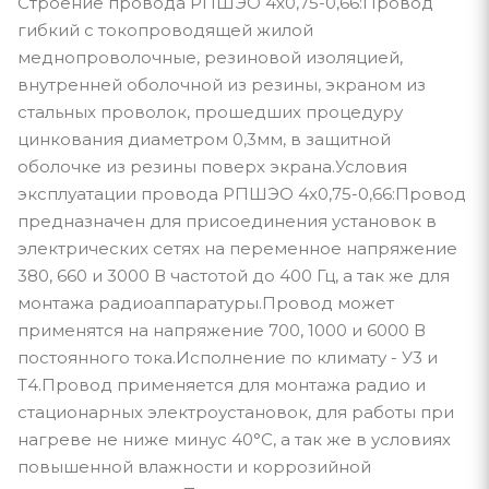
Строение провода РПШЭО 4х0,75-0,66:Провод
гибкий с токопроводящей жилой
меднопроволочные, резиновой изоляцией,
внутренней оболочной из резины, экраном из
стальных проволок, прошедших процедуру
цинкования диаметром 0,3мм, в защитной
оболочке из резины поверх экрана.Условия
эксплуатации провода РПШЭО 4х0,75-0,66:Провод
предназначен для присоединения установок в
электрических сетях на переменное напряжение
380, 660 и 3000 В частотой до 400 Гц, а так же для
монтажа радиоаппаратуры.Провод может
применятся на напряжение 700, 1000 и 6000 В
постоянного тока.Исполнение по климату - У3 и
Т4.Провод применяется для монтажа радио и
стационарных электроустановок, для работы при
нагреве не ниже минус 40°С, а так же в условиях
повышенной влажности и коррозийной