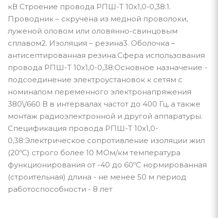
кВ Строение провода РПШ-Т 10х1,0-0,38:1.
Проводник – скручена из медной проволоки,
луженой оловом или оловянно-свинцовым
сплавом2. Изоляция – резина3. Оболочка –
антисептированная резина.Сфера использования
провода РПШ-Т 10х1,0-0,38:Основное назначение -
подсоединение электроустановок к сетям с
номиналом переменного электронапряжения
380\/660 В в интервалах частот до 400 Гц, а также
монтаж радиоэлектронной и другой аппаратуры.
Спецификация провода РПШ-Т 10х1,0-
0,38:Электрическое сопротивление изоляции жил
(20ºС) строго более 10 МОм/км температура
функционирования от -40 до 60ºС нормированная
(строительная) длина - не менее 50 м период
работоспособности - 8 лет