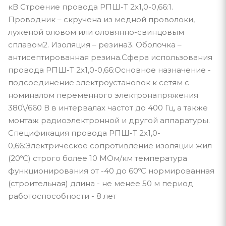
кВ Строение провода РПШ-Т 2х1,0-0,66:1.
Проводник – скручена из медной проволоки,
луженой оловом или оловянно-свинцовым
сплавом2. Изоляция – резина3. Оболочка –
антисептированная резина.Сфера использования
провода РПШ-Т 2х1,0-0,66:Основное назначение -
подсоединение электроустановок к сетям с
номиналом переменного электронапряжения
380\/660 В в интервалах частот до 400 Гц, а также
монтаж радиоэлектронной и другой аппаратуры.
Спецификация провода РПШ-Т 2х1,0-
0,66:Электрическое сопротивление изоляции жил
(20ºС) строго более 10 МОм/км температура
функционирования от -40 до 60ºС нормированная
(строительная) длина - не менее 50 м период
работоспособности - 8 лет