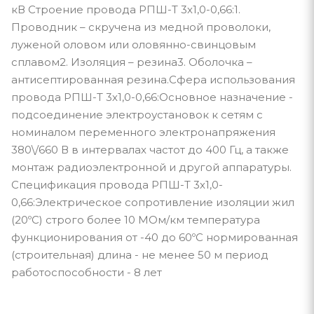
кВ Строение провода РПШ-Т 3х1,0-0,66:1.
Проводник – скручена из медной проволоки,
луженой оловом или оловянно-свинцовым
сплавом2. Изоляция – резина3. Оболочка –
антисептированная резина.Сфера использования
провода РПШ-Т 3х1,0-0,66:Основное назначение -
подсоединение электроустановок к сетям с
номиналом переменного электронапряжения
380\/660 В в интервалах частот до 400 Гц, а также
монтаж радиоэлектронной и другой аппаратуры.
Спецификация провода РПШ-Т 3х1,0-
0,66:Электрическое сопротивление изоляции жил
(20ºС) строго более 10 МОм/км температура
функционирования от -40 до 60ºС нормированная
(строительная) длина - не менее 50 м период
работоспособности - 8 лет