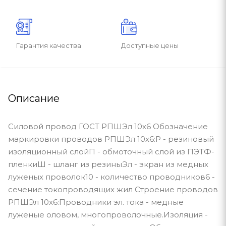
Гарантия качества
Доступные цены
Описание
Силовой провод ГОСТ РПШЭл 10х6 Обозначение
маркировки проводов РПШЭл 10х6:Р - резиновый
изоляционный слойП - обмоточный слой из ПЭТФ-
пленкиШ - шланг из резиныЭл - экран из медных
луженых проволок10 - количество проводников6 -
сечение токопроводящих жил Строение проводов
РПШЭл 10х6:Проводники эл. тока - медные
луженые оловом, многопроволочные.Изоляция -