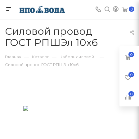
0
Силовой провод
ГОСТ РПШЭл 10х6
0
—
—
—
Главная
Каталог
Кабель силовой
Силовой провод ГОСТ РПШЭл 10х6
0
0