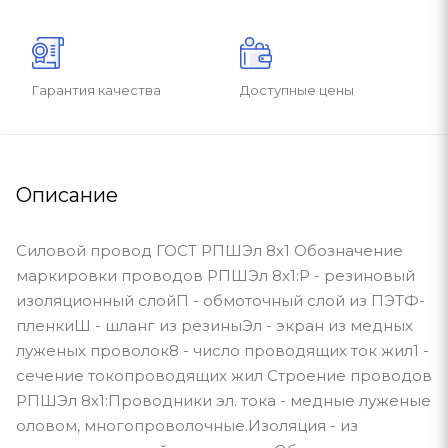
Гарантия качества
Доступные цены
Описание
Силовой провод ГОСТ РПШЭл 8х1 Обозначение
маркировки проводов РПШЭл 8х1:Р - резиновый
изоляционный слойП - обмоточный слой из ПЭТФ-
пленкиШ - шланг из резиныЭл - экран из медных
луженых проволок8 - число проводящих ток жил1 -
сечение токопроводящих жил Строение проводов
РПШЭл 8х1:Проводники эл. тока - медные луженые
оловом, многопроволочные.Изоляция - из