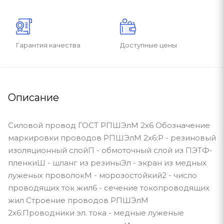
Гарантия качества
Доступные цены
Описание
Силовой провод ГОСТ РПШЭлМ 2х6 Обозначение
маркировки проводов РПШЭлМ 2х6:Р - резиновый
изоляционный слойП - обмоточный слой из ПЭТФ-
пленкиШ - шланг из резиныЭл - экран из медных
луженых проволокМ - морозостойкий2 - число
проводящих ток жил6 - сечение токопроводящих
жил Строение проводов РПШЭлМ
2х6:Проводники эл. тока - медные луженые