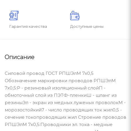
Гарантия качества
Доступные цены
Описание
Силовой провод ГОСТ РПШЭлМ 7х0,5
Обозначение маркировки проводов РПШЭлМ
7х0,5:Р - резиновый изоляционный слойП -
обмоточный слой из ПЭТФ-пленкиШ - шланг из
резиныЭл - экран из медных луженых проволокМ -
морозостойкий7 - число проводящих ток жил0,5 -
сечение токопроводящих жил Строение проводов
РПШЭлМ 7х0,5:Проводники эл. тока - медные