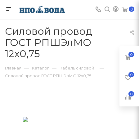
0
Силовой провод
ГОСТ РПШЭлМО
12х0,75
0
—
—
—
Главная
Каталог
Кабель силовой
0
Силовой провод ГОСТ РПШЭлМО 12х0,75
0