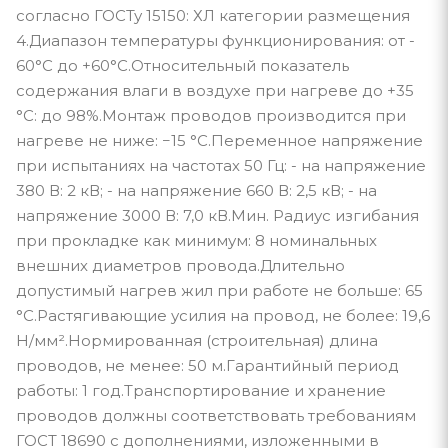
согласно ГОСТу 15150: ХЛ категории размещения
4.Диапазон температуры функционирования: от -
60°С до +60°С.Относительный показатель
содержания влаги в воздухе при нагреве до +35
°С: до 98%.Монтаж проводов производится при
нагреве не ниже: −15 °С.Переменное напряжение
при испытаниях на частотах 50 Гц: - на напряжение
380 В: 2 кВ; - на напряжение 660 В: 2,5 кВ; - на
напряжение 3000 В: 7,0 кВ.Мин. Радиус изгибания
при прокладке как минимум: 8 номинальных
внешних диаметров провода.Длительно
допустимый нагрев жил при работе не больше: 65
°С.Растягивающие усилия на провод, не более: 19,6
Н/мм².Нормированная (строительная) длина
проводов, не менее: 50 м.Гарантийный период
работы: 1 год.Транспортирование и хранение
проводов должны соответствовать требованиям
ГОСТ 18690 с дополнениями, изложенными в