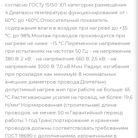
согласно ГОСТу 15150: ХЛ категории размещения
4.Диапазон температуры функционирования: от -
60°С до +60°С.Относительный показатель
содержания влаги в воздухе при нагреве до +35
°С: до 98%.Монтаж проводов производится при
нагреве не ниже: −15 °С.Переменное напряжение
при испытаниях на частотах 50 Гц: - на напряжение
380 В: 2 кВ; - на напряжение 660 В: 2,5 кВ; - на
напряжение 3000 В: 7,0 кВ.Мин. Радиус изгибания
при прокладке как минимум: 8 номинальных
внешних диаметров провода.Длительно
допустимый нагрев жил при работе не больше: 65
°С.Растягивающие усилия на провод, не более: 19,6
Н/мм².Нормированная (строительная) длина
проводов, не менее: 50 м.Гарантийный период
работы: 1 год.Транспортирование и хранение
проводов должны соответствовать требованиям
ГОСТ 18690 с дополнениями, изложенными в