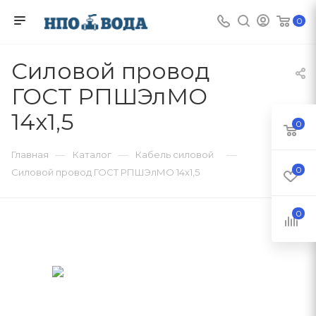
0
Силовой провод
ГОСТ РПШЭлМО
14х1,5
0
—
—
—
Главная
Каталог
Кабель силовой
0
Силовой провод ГОСТ РПШЭлМО 14х1,5
0