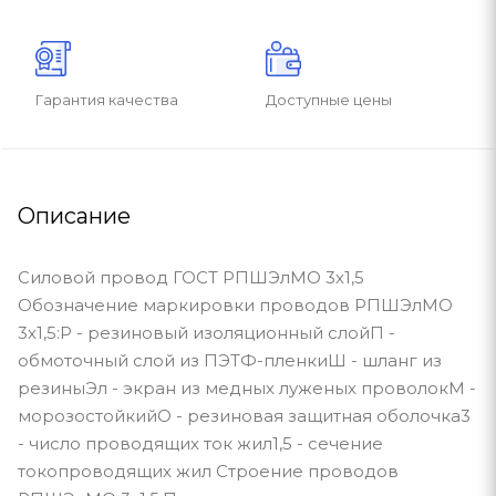
Гарантия качества
Доступные цены
Описание
Силовой провод ГОСТ РПШЭлМО 3х1,5
Обозначение маркировки проводов РПШЭлМО
3х1,5:Р - резиновый изоляционный слойП -
обмоточный слой из ПЭТФ-пленкиШ - шланг из
резиныЭл - экран из медных луженых проволокМ -
морозостойкийО - резиновая защитная оболочка3
- число проводящих ток жил1,5 - сечение
токопроводящих жил Строение проводов