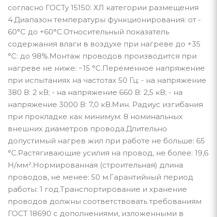
согласно ГОСТу 15150: ХЛ категории размещения
4.Диапазон температуры функционирования: от -
60°С до +60°С.Относительный показатель
содержания влаги в воздухе при нагреве до +35
°С: до 98%.Монтаж проводов производится при
нагреве не ниже: −15 °С.Переменное напряжение
при испытаниях на частотах 50 Гц: - на напряжение
380 В: 2 кВ; - на напряжение 660 В: 2,5 кВ; - на
напряжение 3000 В: 7,0 кВ.Мин. Радиус изгибания
при прокладке как минимум: 8 номинальных
внешних диаметров провода.Длительно
допустимый нагрев жил при работе не больше: 65
°С.Растягивающие усилия на провод, не более: 19,6
Н/мм².Нормированная (строительная) длина
проводов, не менее: 50 м.Гарантийный период
работы: 1 год.Транспортирование и хранение
проводов должны соответствовать требованиям
ГОСТ 18690 с дополнениями, изложенными в