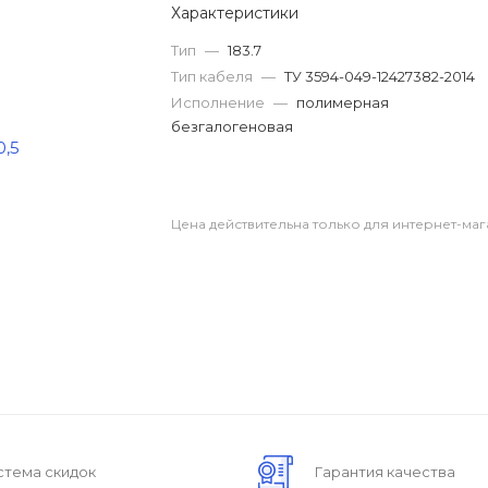
Характеристики
Тип
—
183.7
Тип кабеля
—
ТУ 3594-049-12427382-2014
Исполнение
—
полимерная
безгалогеновая
Цена действительна только для интернет-маг
стема скидок
Гарантия качества