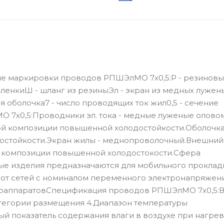
е маркировки проводов РПШЭлМО 7х0,5:Р - резинов
ленкиШ - шланг из резиныЭл - экран из медных лужен
 оболочка7 - число проводящих ток жил0,5 - сечение
7х0,5:Проводники эл. тока - медные луженые оловом
ой композиции повышенной холодостойкости.Оболочка 
остойкости.Экран жилы - меднопроволочный.Внешний
й композиции повышенной холодостокости.Сфера
е изделия предназначаются для мобильного проклад
 от сетей с номиналом переменного электронапряжени
радиоаппаратовСпецификация проводов РПШЭлМО 7х0,5:
категории размещения 4.Диапазон температуры
ный показатель содержания влаги в воздухе при нагрев