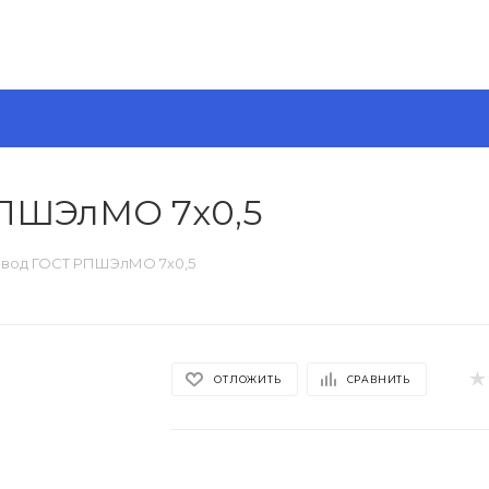
РПШЭлМО 7х0,5
овод ГОСТ РПШЭлМО 7х0,5
ОТЛОЖИТЬ
СРАВНИТЬ