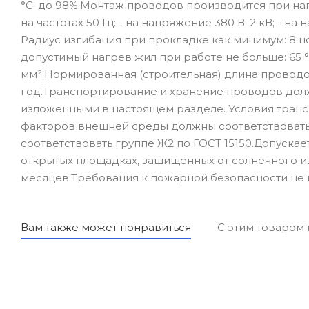
°С: до 98%.Монтаж проводов производится при на
на частотах 50 Гц: - на напряжение 380 В: 2 кВ; - на 
Радиус изгибания при прокладке как минимум: 8 
допустимый нагрев жил при работе не больше: 65 °
мм².Нормированная (строительная) длина проводов
год.Транспортирование и хранение проводов долж
изложенными в настоящем разделе. Условия транс
факторов внешней среды должны соответствовать 
соответствовать группе Ж2 по ГОСТ 15150.Допуска
открытых площадках, защищенных от солнечного и
месяцев.Требования к пожарной безопасности не 
Вам также может понравиться
С этим товаром