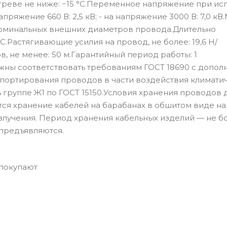
греве не ниже: −15 °С.Переменное напряжение при ис
напряжение 660 В: 2,5 кВ; - на напряжение 3000 В: 7,0 кВ
номинальных внешних диаметров провода.Длительно
С.Растягивающие усилия на провод, не более: 19,6 Н/
, не менее: 50 м.Гарантийный период работы: 1
ны соответствовать требованиям ГОСТ 18690 с допол
портирования проводов в части воздействия климати
группе Ж1 по ГОСТ 15150.Условия хранения проводов
ется хранение кабелей на барабанах в обшитом виде на
злучения. Период хранения кабельных изделий — не б
предъявляются.
 покупают