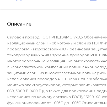
Описание
Силовой провод ГОСТ РПШЭлМО 7х0,5 Обозначени
изоляционный слойП - обмоточный слой из ПЭТФ-п
проволокМ - морозостойкийО - резиновая защитная
токопроводящих жил Строение проводов РПШЭлМО 
многопроволочные.Изоляция - из высокоэластичн
высокоэластичной композиции повышенной холод
защитный слой - из высокоэластичной полимерно
использования проводов РПШЭлМО 7х0,5:Кабельны
монтажа электроустановок, которые запитываются
660, 3000 В (400 Гц), а также для подключения 
исполнения по климату согласно ГОСТу 15150: ХЛ 
функционирования: от - 60°С до +60°С.Относитель