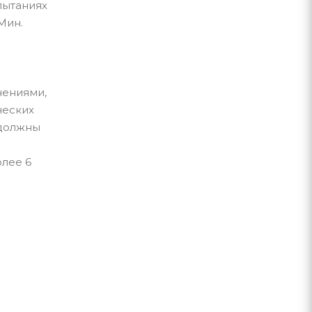
пытаниях
.Мин.
нениями,
ческих
 должны
олее 6