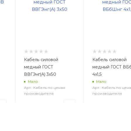
Кабель силовой
Кабель силовой
медный ГОСТ
медный ГОСТ ВБ
ВВГЭнг(А) 3х50
4х1,5
Мало
Мало
Арт.: Кабель по ценам
Арт.: Кабель по цен
производителя
производителя
938
руб.
/м2
41
руб.
/м2