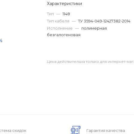
Характеристики
Тип
—
1148
Тип кабеля
—
ТУ 3594-049-12427382-2014
Исполнение
—
полимерная
безгалогеновая
Цена действительна только для интернет-маг
стема скидок
Гарантия качества