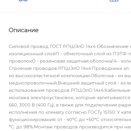
Описание
Силовой провод ГОСТ РПШЭлО 14х4 Обозначение 
изоляционный слойП - обмоточный слой из ПЭТФ-п
проволокО - резиновая защитная оболочка14 - ко
Строение проводов РПШЭлО 14х4:Проводники эл. 
из высокоэластичной композиции.Оболочка - из в
меднопроволочный.Внешний защитный слой - из 
использования проводов РПШЭлО 14х4:Кабельные 
монтажа электроустановок, которые запитываются
660, 3000 В (400 Гц), а также для подключения 
исполнения по климату согласно ГОСТу 15150: У к
функционирования: от - 40°С до +60°С относительн
°С: до 98%.Монтаж проводов производится при на