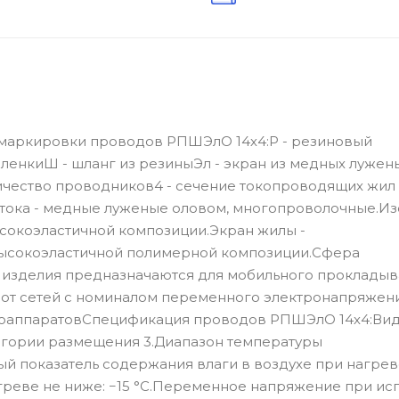
маркировки проводов РПШЭлО 14х4:Р - резиновый
ленкиШ - шланг из резиныЭл - экран из медных лужен
личество проводников4 - сечение токопроводящих жил
тока - медные луженые оловом, многопроволочные.Из
ысокоэластичной композиции.Экран жилы -
высокоэластичной полимерной композиции.Сфера
изделия предназначаются для мобильного прокладыв
 от сетей с номиналом переменного электронапряжени
радиоаппаратовСпецификация проводов РПШЭлО 14х4:Ви
атегории размещения 3.Диапазон температуры
ый показатель содержания влаги в воздухе при нагрев
греве не ниже: −15 °С.Переменное напряжение при ис