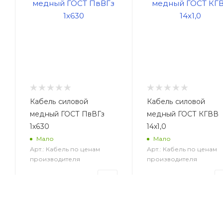
Кабель силовой
Кабель силовой
медный ГОСТ ПвВГз
медный ГОСТ КГВВ
1x630
14x1,0
Мало
Мало
Арт.: Кабель по ценам
Арт.: Кабель по ценам
производителя
производителя
13 497
руб.
/
165
руб.
/м2
м2