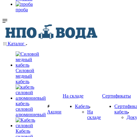
проба
Каталог
Силовой
медный
кабель
На складе
Сертификаты
кабель
Кабель
Сертифика
силовой
Акции
На
кабель
алюминиевый
складе
Док
Кабель
силовой