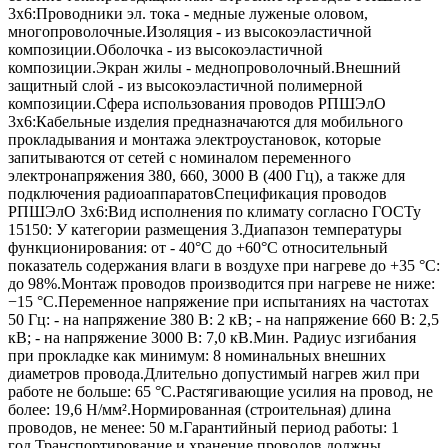
3х6:Проводники эл. тока - медные луженые оловом,
многопроволочные.Изоляция - из высокоэластичной
композиции.Оболочка - из высокоэластичной
композиции.Экран жилы - меднопроволочный.Внешний
защитный слой - из высокоэластичной полимерной
композиции.Сфера использования проводов РПШЭлО
3х6:Кабельные изделия предназначаются для мобильного
прокладывания и монтажа электроустановок, которые
запитываются от сетей с номиналом переменного
электронапряжения 380, 660, 3000 В (400 Гц), а также для
подключения радиоаппаратовСпецификация проводов
РПШЭлО 3х6:Вид исполнения по климату согласно ГОСТу
15150: У категории размещения 3.Диапазон температуры
функционирования: от - 40°С до +60°С относительный
показатель содержания влаги в воздухе при нагреве до +35 °С:
до 98%.Монтаж проводов производится при нагреве не ниже:
−15 °С.Переменное напряжение при испытаниях на частотах
50 Гц: - на напряжение 380 В: 2 кВ; - на напряжение 660 В: 2,5
кВ; - на напряжение 3000 В: 7,0 кВ.Мин. Радиус изгибания
при прокладке как минимум: 8 номинальных внешних
диаметров провода.Длительно допустимый нагрев жил при
работе не больше: 65 °С.Растягивающие усилия на провод, не
более: 19,6 Н/мм².Нормированная (строительная) длина
проводов, не менее: 50 м.Гарантийный период работы: 1
год.Транспортирование и хранение проводов должны