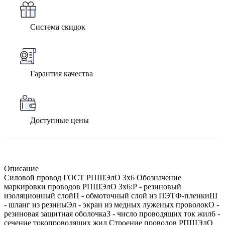
Система скидок
Гарантия качества
Доступные цены
Описание
Силовой провод ГОСТ РПШЭлО 3х6 Обозначение
маркировки проводов РПШЭлО 3х6:Р - резиновый
изоляционный слойП - обмоточный слой из ПЭТФ-пленкиШ
- шланг из резиныЭл - экран из медных луженых проволокО -
резиновая защитная оболочка3 - число проводящих ток жил6 -
сечение токопроводящих жил Строение проводов РПШЭлО