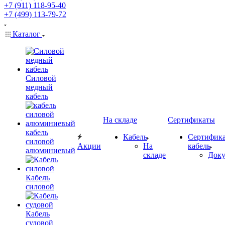
+7 (911) 118-95-40
+7 (499) 113-79-72
Каталог
Силовой
медный
кабель
На складе
Сертификаты
кабель
Кабель
Сертифика
силовой
Акции
На
кабель
алюминиевый
складе
Док
Кабель
силовой
Кабель
судовой