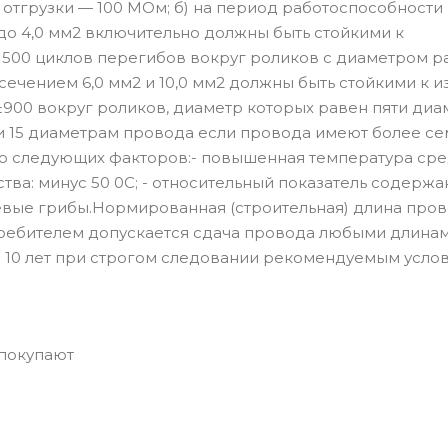
 отгрузки — 100 МОм; б) на период работоспособности
о 4,0 мм2 включительно должны быть стойкими к
500 циклов перегибов вокруг роликов с диаметром р
чением 6,0 мм2 и 10,0 мм2 должны быть стойкими к из
±900 вокруг роликов, диаметр которых равен пяти ди
 и 15 диаметрам провода если провода имеют более с
ю следующих факторов:- повышенная температура сре
тва: минус 50 0С; - относительный показатель содержа
сневые грибы.Нормированная (строительная) длина про
требителем допускается сдача провода любыми длина
 10 лет при строгом следовании рекомендуемым усло
 покупают