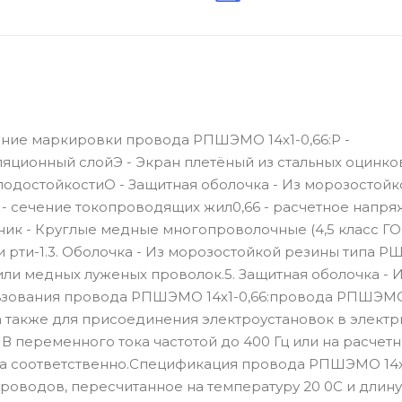
ние маркировки провода РПШЭМО 14х1-0,66:Р -
яционный слойЭ - Экран плетёный из стальных оцинк
одостойкостиО - Защитная оболочка - Из морозостойк
- сечение токопроводящих жил0,66 - расчетное напря
ник - Круглые медные многопроволочные (4,5 класс Г
и рти-1.3. Оболочка - Из морозостойкой резины типа РШ
или медных луженых проволок.5. Защитная оболочка - 
ьзования провода РПШЭМО 14х1-0,66:провода РПШЭМО
а также для присоединения электроустановок в электр
 В переменного тока частотой до 400 Гц или на расчет
тока соответственно.Спецификация провода РПШЭМО 14х
оводов, пересчитанное на температуру 20 0С и длину 