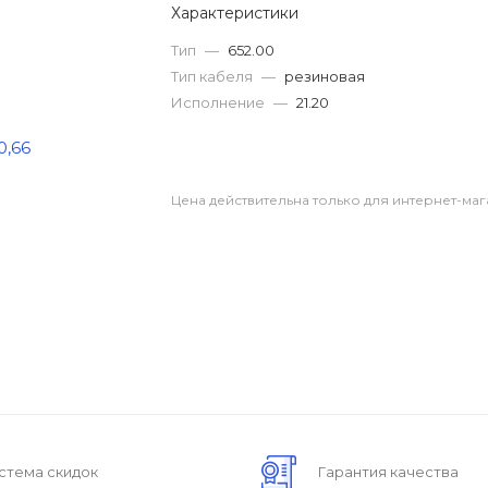
Характеристики
Тип
—
652.00
Тип кабеля
—
резиновая
Исполнение
—
21.20
Цена действительна только для интернет-маг
стема скидок
Гарантия качества