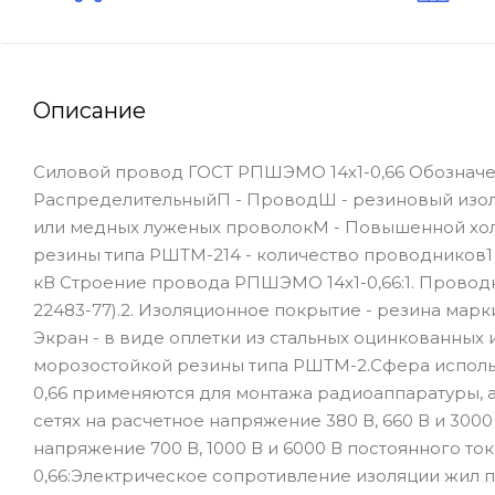
Описание
Силовой провод ГОСТ РПШЭМО 14х1-0,66 Обозначе
РаспределительныйП - ПроводШ - резиновый изол
или медных луженых проволокМ - Повышенной хол
резины типа РШТМ-214 - количество проводников1 
кВ Строение провода РПШЭМО 14х1-0,66:1. Провод
22483-77).2. Изоляционное покрытие - резина марк
Экран - в виде оплетки из стальных оцинкованных 
морозостойкой резины типа РШТМ-2.Сфера испол
0,66 применяются для монтажа радиоаппаратуры, 
сетях на расчетное напряжение 380 В, 660 В и 3000
напряжение 700 В, 1000 В и 6000 В постоянного 
0,66:Электрическое сопротивление изоляции жил пр