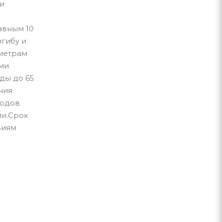
 и
авным 10
гибу и
аметрам
еми
ды до 65
ния
водов
ми.Срок
виям