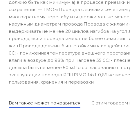
должно быть как минимум:а) в процессе приемки и
сохранения — 1 МОм.Провода с жилами сечением д
многократному перегибу и выдерживать не менее 
наружным диаметрам провода.Провода с жилами се
выдерживать не менее 20 циклов изгибов на угол 
провода, если провода имеют не более семи жил,
жил.Провода должны быть стойкими к воздействи
0С; - пониженная температура внешнего пространс
влаги в воздухе до 98% при нагреве 35 0С; - пле
должна быть не менее 50 м.По согласованию с по
эксплуатации провода РПШЭМО 14х1-0,66 не менее
пользования, хранения и перевозки.
Вам также может понравиться
С этим товаром