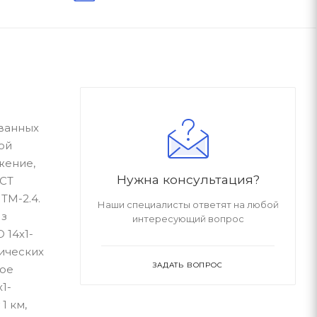
ованных
ой
жение,
Нужна консультация?
ОСТ
ТМ-2.4.
Наши специалисты ответят на любой
Из
интересующий вопрос
 14х1-
ических
ЗАДАТЬ ВОПРОС
ное
1-
1 км,