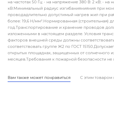
на частотах 50 Гц: - на напряжение 380 В: 2 кВ; - на 
кВ.Минимальный радиус изгибаниянияния при мон
проводадлительно допустимый нагрев жил при рабо
более: 19,6 Н/мм².Нормированная (строительная) д
год.Транспортирование и хранение проводов долж
изложенными в настоящем разделе. Условия транс
факторов внешней среды должны соответствовать 
соответствовать группе Ж2 по ГОСТ 15150.Допуска
открытых площадках, защищенных от солнечного и
месяцев.Требования к пожарной безопасности не 
Вам также может понравиться
С этим товаром