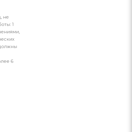
, не
оты: 1
нениями,
ческих
 должны
олее 6