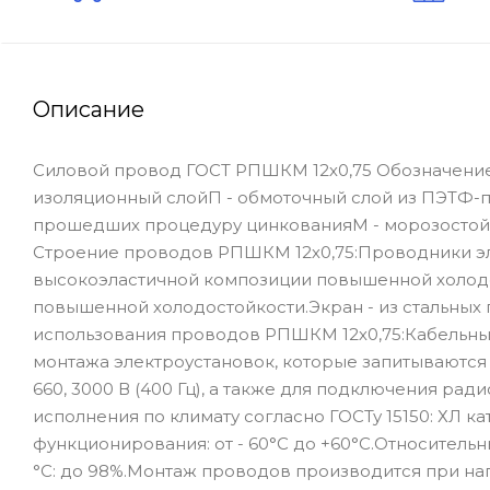
Описание
Силовой провод ГОСТ РПШКМ 12х0,75 Обозначение
изоляционный слойП - обмоточный слой из ПЭТФ-пл
прошедших процедуру цинкованияМ - морозостойк
Строение проводов РПШКМ 12х0,75:Проводники эл.
высокоэластичной композиции повышенной холодо
повышенной холодостойкости.Экран - из стальны
использования проводов РПШКМ 12х0,75:Кабельны
монтажа электроустановок, которые запитываются
660, 3000 В (400 Гц), а также для подключения 
исполнения по климату согласно ГОСТу 15150: ХЛ 
функционирования: от - 60°С до +60°С.Относитель
°С: до 98%.Монтаж проводов производится при на