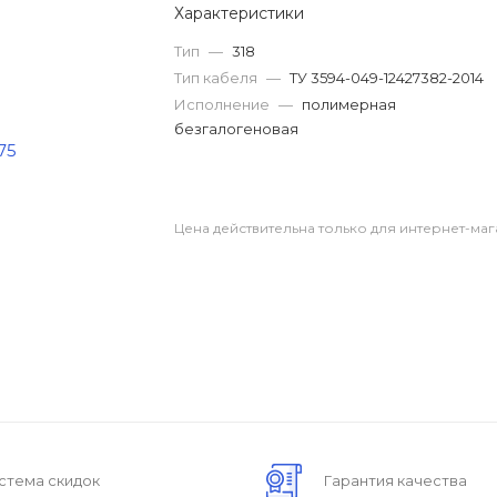
Характеристики
Тип
—
318
Тип кабеля
—
ТУ 3594-049-12427382-2014
Исполнение
—
полимерная
безгалогеновая
Цена действительна только для интернет-маг
стема скидок
Гарантия качества