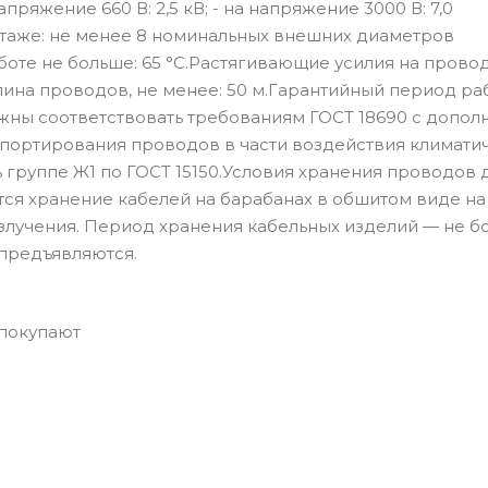
напряжение 660 В: 2,5 кВ; - на напряжение 3000 В: 7,0
таже: не менее 8 номинальных внешних диаметров
те не больше: 65 °С.Растягивающие усилия на провод
лина проводов, не менее: 50 м.Гарантийный период раб
ны соответствовать требованиям ГОСТ 18690 с допол
портирования проводов в части воздействия климати
группе Ж1 по ГОСТ 15150.Условия хранения проводов
ется хранение кабелей на барабанах в обшитом виде на
злучения. Период хранения кабельных изделий — не б
предъявляются.
 покупают