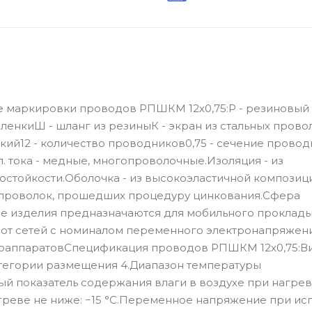
 маркировки проводов РПШКМ 12х0,75:Р - резиновый
енкиШ - шланг из резиныК - экран из стальных провол
ий12 - количество проводников0,75 - сечение прово
 тока - медные, многопроволочные.Изоляция - из
стойкости.Оболочка - из высокоэластичной композиц
х проволок, прошедших процедуру цинкования.Сфера
е изделия предназначаются для мобильного проклады
 от сетей с номиналом переменного электронапряжени
радиоаппаратовСпецификация проводов РПШКМ 12х0,75:В
категории размещения 4.Диапазон температуры
ный показатель содержания влаги в воздухе при нагрев
греве не ниже: −15 °С.Переменное напряжение при ис