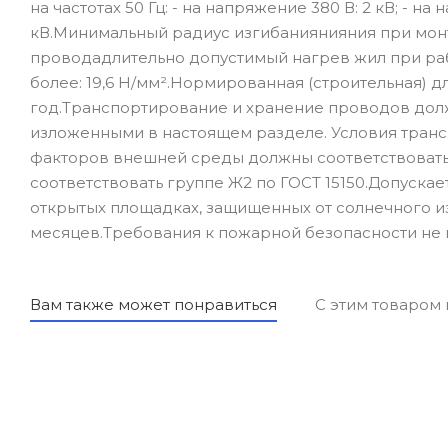
на частотах 50 Гц: - на напряжение 380 В: 2 кВ; - на 
кВ.Минимальный радиус изгибаниянияния при мон
проводадлительно допустимый нагрев жил при рабо
более: 19,6 Н/мм².Нормированная (строительная) д
год.Транспортирование и хранение проводов долж
изложенными в настоящем разделе. Условия транс
факторов внешней среды должны соответствовать 
соответствовать группе Ж2 по ГОСТ 15150.Допуска
открытых площадках, защищенных от солнечного и
месяцев.Требования к пожарной безопасности не 
Вам также может понравиться
С этим товаром