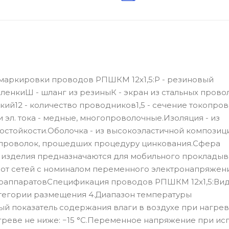
маркировки проводов РПШКМ 12х1,5:Р - резиновый
енкиШ - шланг из резиныК - экран из стальных провол
ий12 - количество проводников1,5 - сечение токопро
эл. тока - медные, многопроволочные.Изоляция - из
стойкости.Оболочка - из высокоэластичной композиц
х проволок, прошедших процедуру цинкования.Сфера
 изделия предназначаются для мобильного прокладыв
 от сетей с номиналом переменного электронапряжени
адиоаппаратовСпецификация проводов РПШКМ 12х1,5:Ви
категории размещения 4.Диапазон температуры
ный показатель содержания влаги в воздухе при нагрев
греве не ниже: −15 °С.Переменное напряжение при ис