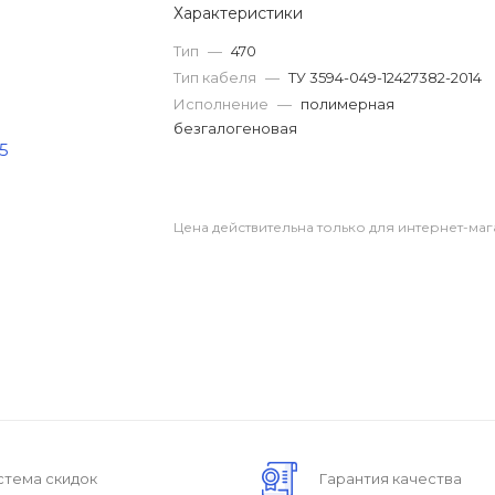
Характеристики
Тип
—
470
Тип кабеля
—
ТУ 3594-049-12427382-2014
Исполнение
—
полимерная
безгалогеновая
Цена действительна только для интернет-маг
стема скидок
Гарантия качества