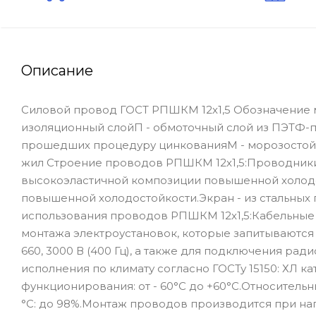
Описание
Силовой провод ГОСТ РПШКМ 12х1,5 Обозначение 
изоляционный слойП - обмоточный слой из ПЭТФ-пл
прошедших процедуру цинкованияМ - морозостойк
жил Строение проводов РПШКМ 12х1,5:Проводники 
высокоэластичной композиции повышенной холодо
повышенной холодостойкости.Экран - из стальны
использования проводов РПШКМ 12х1,5:Кабельные
монтажа электроустановок, которые запитываются
660, 3000 В (400 Гц), а также для подключения р
исполнения по климату согласно ГОСТу 15150: ХЛ 
функционирования: от - 60°С до +60°С.Относитель
°С: до 98%.Монтаж проводов производится при на