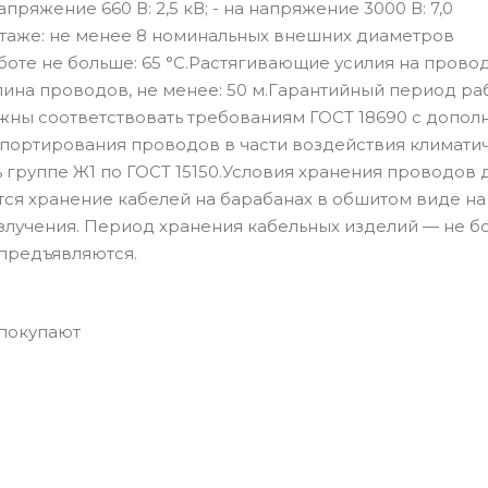
напряжение 660 В: 2,5 кВ; - на напряжение 3000 В: 7,0
таже: не менее 8 номинальных внешних диаметров
те не больше: 65 °С.Растягивающие усилия на провод
лина проводов, не менее: 50 м.Гарантийный период раб
ны соответствовать требованиям ГОСТ 18690 с допол
портирования проводов в части воздействия климати
группе Ж1 по ГОСТ 15150.Условия хранения проводов
ется хранение кабелей на барабанах в обшитом виде на
злучения. Период хранения кабельных изделий — не б
предъявляются.
 покупают