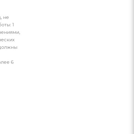
, не
оты: 1
нениями,
ческих
 должны
олее 6