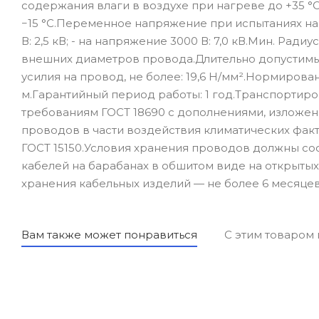
содержания влаги в воздухе при нагреве до +35 °
−15 °С.Переменное напряжение при испытаниях на ча
В: 2,5 кВ; - на напряжение 3000 В: 7,0 кВ.Мин. Ра
внешних диаметров провода.Длительно допустимый
усилия на провод, не более: 19,6 Н/мм².Нормирова
м.Гарантийный период работы: 1 год.Транспортир
требованиям ГОСТ 18690 с дополнениями, изложен
проводов в части воздействия климатических фак
ГОСТ 15150.Условия хранения проводов должны соо
кабелей на барабанах в обшитом виде на открыты
хранения кабельных изделий — не более 6 месяце
Вам также может понравиться
С этим товаром