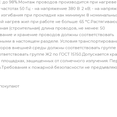
С: до 98%.Монтаж проводов производится при нагреве
стотах 50 Гц: - на напряжение 380 В: 2 кВ; - на напря
диус изгибания при прокладке как минимум: 8 номинальны
 нагрев жил при работе не больше: 65 °С.Растягива
нная (строительная) длина проводов, не менее: 50
ование и хранение проводов должны соответствовать
ными в настоящем разделе. Условия транспортирован
торов внешней среды должны соответствовать группе 
тветствовать группе Ж2 по ГОСТ 15150.Допускается хр
х площадках, защищенных от солнечного излучения. П
в.Требования к пожарной безопасности не предъявляю
 покупают