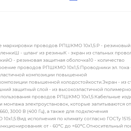
е маркировки проводов РПШКМО 10х1,5:Р - резиновый
енкиШ - шланг из резиныК - экран из стальных провол
йО - резиновая защитная оболочка10 - количество
роение проводов РПШКМО 10х1,5:Проводники эл. тока 
эластичной композиции повышенной
 композиции повышенной холодостойкости.Экран - из с
ний защитный слой - из высокоэластичной полимерн
пользования проводов РПШКМО 10х1,5:Кабельные изд
 монтажа электроустановок, которые запитываются от
0, 3000 В (400 Гц), а также для подключения
1,5:Вид исполнения по климату согласно ГОСТу 1515
кционирования: от - 60°С до +60°С.Относительный по