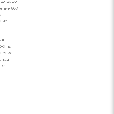
 не ниже:
жение 660
х
ющие
ия
Ж1 по
анение
ериод
тся.