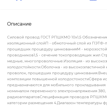
Описание
Силовой провод ГОСТ РПШКМО 10х1,5 Обозначени
изоляционный слойП - обмоточный слой из ПЭТФ-пл
прошедших процедуру цинкованияМ - морозостойки
проводников1,5 - сечение токопроводящих жил Ст
медные, многопроволочные.Изоляция - из высоко
холодостойкости.Оболочка - из высокоэластичной
проволок, прошедших процедуру цинкования.Внеш
композиции повышенной холодостокостиСфера ис
предназначаются для мобильного прокладывания и
номиналом переменного электронапряжения 380, 66
радиоаппаратовСпецификация проводов РПШКМО 10х
категории размещения 4.Диапазон температуры фун