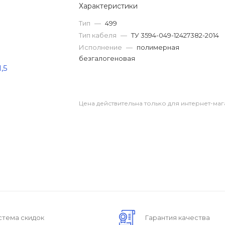
Характеристики
Тип
—
499
Тип кабеля
—
ТУ 3594-049-12427382-2014
Исполнение
—
полимерная
безгалогеновая
Цена действительна только для интернет-маг
стема скидок
Гарантия качества