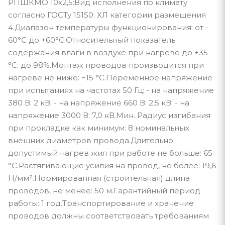
РПШКМО 10х2,5:Вид исполнения по климату
согласно ГОСТу 15150: ХЛ категории размещения
4.Диапазон температуры функционирования: от -
60°С до +60°С.Относительный показатель
содержания влаги в воздухе при нагреве до +35
°С: до 98%.Монтаж проводов производится при
нагреве не ниже: −15 °С.Переменное напряжение
при испытаниях на частотах 50 Гц: - на напряжение
380 В: 2 кВ; - на напряжение 660 В: 2,5 кВ; - на
напряжение 3000 В: 7,0 кВ.Мин. Радиус изгибания
при прокладке как минимум: 8 номинальных
внешних диаметров провода.Длительно
допустимый нагрев жил при работе не больше: 65
°С.Растягивающие усилия на провод, не более: 19,6
Н/мм².Нормированная (строительная) длина
проводов, не менее: 50 м.Гарантийный период
работы: 1 год.Транспортирование и хранение
проводов должны соответствовать требованиям