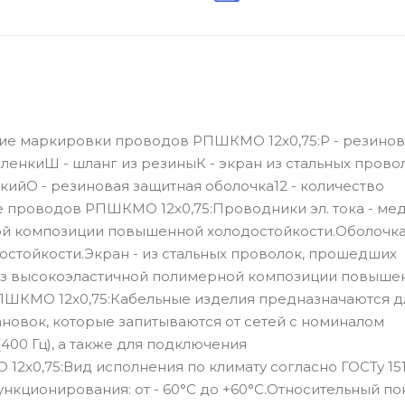
ие маркировки проводов РПШКМО 12х0,75:Р - резино
енкиШ - шланг из резиныК - экран из стальных провол
йО - резиновая защитная оболочка12 - количество
 проводов РПШКМО 12х0,75:Проводники эл. тока - ме
ой композиции повышенной холодостойкости.Оболочка 
стойкости.Экран - из стальных проволок, прошедших
из высокоэластичной полимерной композиции повыше
ШКМО 12х0,75:Кабельные изделия предназначаются д
новок, которые запитываются от сетей с номиналом
400 Гц), а также для подключения
0,75:Вид исполнения по климату согласно ГОСТу 151
кционирования: от - 60°С до +60°С.Относительный по