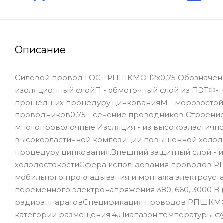
Описание
Силовой провод ГОСТ РПШКМО 12х0,75 Обозначен
изоляционный слойП - обмоточный слой из ПЭТФ-пл
прошедших процедуру цинкованияМ - морозостойки
проводников0,75 - сечение проводников Строение
многопроволочные.Изоляция - из высокоэластичн
высокоэластичной композиции повышенной холодо
процедуру цинкования.Внешний защитный слой - 
холодостокостиСфера использования проводов РП
мобильного прокладывания и монтажа электроуста
переменного электронапряжения 380, 660, 3000 В (
радиоаппаратовСпецификация проводов РПШКМО 12х
категории размещения 4.Диапазон температуры фун