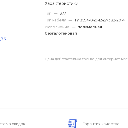
Характеристики
Тип
—
377
Тип кабеля
—
ТУ 3594-049-12427382-2014
Исполнение
—
полимерная
безгалогеновая
Цена действительна только для интернет-маг
стема скидок
Гарантия качества