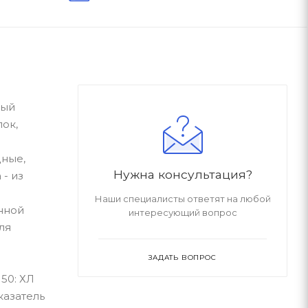
вый
ок,
дные,
Нужна консультация?
- из
Наши специалисты ответят на любой
нной
интересующий вопрос
ля
ЗАДАТЬ ВОПРОС
50: ХЛ
казатель