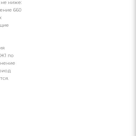
 не ниже:
жение 660
х
ющие
ия
Ж1 по
анение
ериод
тся.