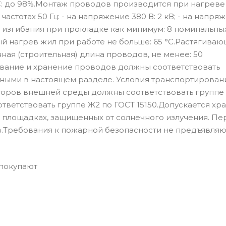
С: до 98%.Монтаж проводов производится при нагреве
стотах 50 Гц: - на напряжение 380 В: 2 кВ; - на напря
диус изгибания при прокладке как минимум: 8 номинальны
 нагрев жил при работе не больше: 65 °С.Растягива
нная (строительная) длина проводов, не менее: 50
ование и хранение проводов должны соответствовать
ными в настоящем разделе. Условия транспортирован
торов внешней среды должны соответствовать группе 
тветствовать группе Ж2 по ГОСТ 15150.Допускается хр
х площадках, защищенных от солнечного излучения. П
в.Требования к пожарной безопасности не предъявляю
 покупают