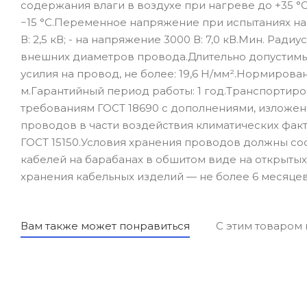
содержания влаги в воздухе при нагреве до +35 °
−15 °С.Переменное напряжение при испытаниях на ча
В: 2,5 кВ; - на напряжение 3000 В: 7,0 кВ.Мин. Ра
внешних диаметров провода.Длительно допустимый
усилия на провод, не более: 19,6 Н/мм².Нормирова
м.Гарантийный период работы: 1 год.Транспортир
требованиям ГОСТ 18690 с дополнениями, изложен
проводов в части воздействия климатических фак
ГОСТ 15150.Условия хранения проводов должны соо
кабелей на барабанах в обшитом виде на открыты
хранения кабельных изделий — не более 6 месяце
Вам также может понравиться
С этим товаром