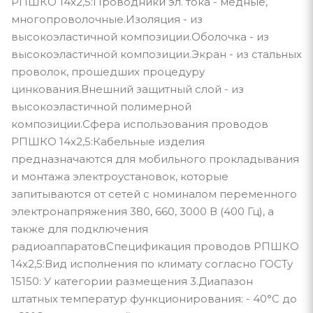
РПШКО 14х2,5:Проводники эл. тока - медные,
многопроволочные.Изоляция - из
высокоэластичной композиции.Оболочка - из
высокоэластичной композиции.Экран - из стальных
проволок, прошедших процедуру
цинкования.Внешний защитный слой - из
высокоэластичной полимерной
композиции.Сфера использования проводов
РПШКО 14х2,5:Кабельные изделия
предназначаются для мобильного прокладывания
и монтажа электроустановок, которые
запитываются от сетей с номиналом переменного
электронапряжения 380, 660, 3000 В (400 Гц), а
также для подключения
радиоаппаратовСпецификация проводов РПШКО
14х2,5:Вид исполнения по климату согласно ГОСТу
15150: У категории размещения 3.Диапазон
штатных температур функционирования: - 40°С до