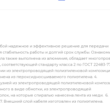
собой надежное и эффективное решение для передачи
я стабильность работы и долгий срок службы. Ознаком
ила также выполнена из алюминия, обладает многопро
 соответствующей стандарту класса 2 по ГОСТ 22483-77
зии из электропроводящей полиэтиленовой композици
лнена из пероксидносшиваемого полиэтилена. 4.
узией из электропроводящей полиэтиленовой компози
нного в виде обмотки, из электропроводящей
ок, на которые спиралью нанесена лента из меди. 6.
. Внешний слой кабеля изготовлен из полиэтилена.