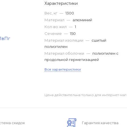
Характеристики
Вес, кг
—
1300
Материал
—
алюминий
Кол-во жил
—
1
Сечение
—
150
Материал изоляции
—
сшитый
полиэтилен
Материал оболочки
—
полиэтилен с
продольной герметизацией
Все характеристики
Цена действительна только для интернет-маг
стема скидок
Гарантия качества