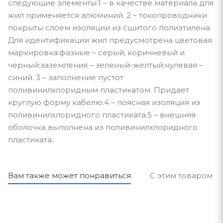
следующие элементы:1 – в качестве материала для
жил применяется алюминий. 2 – токопроводники
покрыты слоем изоляции из сшитого полиэтилена.
Для идентификации жил предусмотрена цветовая
маркировка:фазные – серый, коричневый и
черный;заземления – зеленый-желтый;нулевая –
синий. 3 – заполнение пустот
поливинилхлоридным пластикатом. Придает
круглую форму кабелю.4 – поясная изоляция из
поливинилхлоридного пластиката.5 – внешняя
оболочка выполнена из поливинилхлоридного
пластиката.
Вам также может понравиться
С этим товаром п