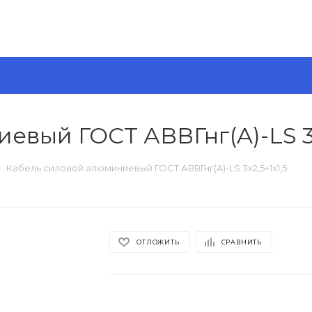
вый ГОСТ АВВГнг(A)-LS 3x
Кабель силовой алюминиевый ГОСТ АВВГнг(A)-LS 3x2,5+1x1,5
ОТЛОЖИТЬ
СРАВНИТЬ