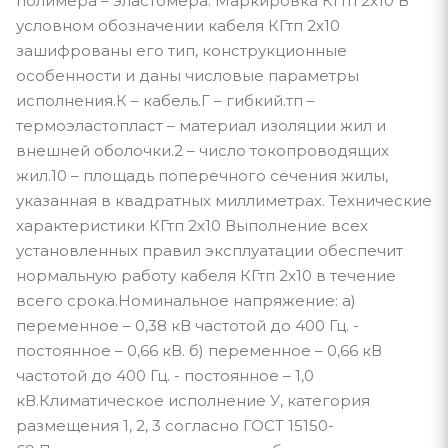
полимера – эластомера. Маркировка КГтп 2x10 В
условном обозначении кабеля КГтп 2x10
зашифрованы его тип, конструкционные
особенности и даны числовые параметры
исполнения.К – кабель.Г – гибкий.тп –
термоэластопласт – материал изоляции жил и
внешней оболочки.2 – число токопроводящих
жил.10 – площадь поперечного сечения жилы,
указанная в квадратных миллиметрах. Технические
характеристики КГтп 2x10 Выполнение всех
установленных правил эксплуатации обеспечит
нормальную работу кабеля КГтп 2x10 в течение
всего срока.Номинальное напряжение: а)
переменное – 0,38 кВ частотой до 400 Гц. -
постоянное – 0,66 кВ. б) переменное – 0,66 кВ
частотой до 400 Гц. - постоянное – 1,0
кВ.Климатическое исполнение У, категория
размещения 1, 2, 3 согласно ГОСТ 15150-