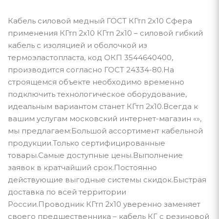
Кабель силовой медный ГОСТ КГтп 2x10 Сфера
применения КГтп 2x10 КГтп 2x10 – силовой гибкий
кабель с изоляцией и оболочкой из
термоэластопласта, код ОКП 3544640400,
производится согласно ГОСТ 24334-80.На
строящемся объекте необходимо временно
подключить технологическое оборудование,
идеальным вариантом станет КГтп 2x10.Всегда к
вашим услугам московский интернет-магазин «»,
мы предлагаем:Большой ассортимент кабельной
продукции.Только сертифицированные
товары.Самые доступные цены.Выполнение
заявок в кратчайший срок.Постоянно
действующие выгодные системы скидок.Быстрая
доставка по всей территории
России.Проводник КГтп 2x10 уверенно заменяет
своего предшественника – кабель КГ с резиновой