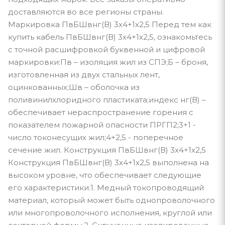
доставляются во все регионы страны.
Маркировка ПвБШвнг(В) 3x4+1x2,5 Перед тем как
купить кабель ПвБШвнг(В) 3x4+1x2,5, ознакомьтесь
с точной расшифровкой буквенной и цифровой
маркировки:Пв – изоляция жил из СПЭ;Б – броня,
изготовленная из двух стальных лент,
оцинкованных;Шв – оболочка из
поливинилхлоридного пластиката;индекс нг(В) –
обеспечивает нераспространение горения с
показателем пожарной опасности ПРГП2;3+1 -
число токонесущих жил;4+2,5 - поперечное
сечение жил. Конструкция ПвБШвнг(В) 3x4+1x2,5
Конструкция ПвБШвнг(В) 3x4+1x2,5 выполнена на
высоком уровне, что обеспечивает следующие
его характеристики:1. Медный токопроводящий
материал, который может быть однопроволочного
или многопроволочного исполнения, круглой или