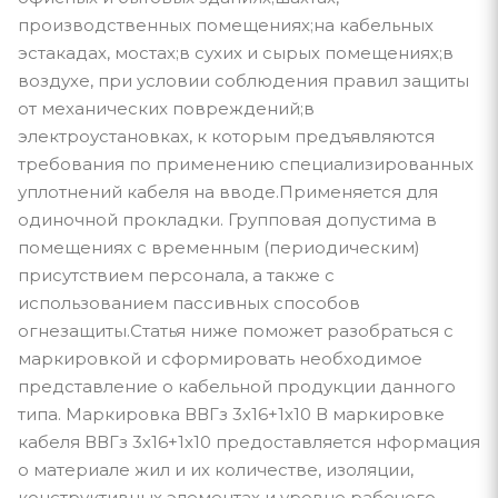
производственных помещениях;на кабельных
эстакадах, мостах;в сухих и сырых помещениях;в
воздухе, при условии соблюдения правил защиты
от механических повреждений;в
электроустановках, к которым предъявляются
требования по применению специализированных
уплотнений кабеля на вводе.Применяется для
одиночной прокладки. Групповая допустима в
помещениях с временным (периодическим)
присутствием персонала, а также с
использованием пассивных способов
огнезащиты.Статья ниже поможет разобраться с
маркировкой и сформировать необходимое
представление о кабельной продукции данного
типа. Маркировка ВВГз 3х16+1х10 В маркировке
кабеля ВВГз 3х16+1х10 предоставляется нформация
о материале жил и их количестве, изоляции,
конструктивных элементах и уровне рабочего