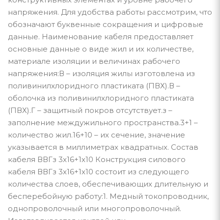
напряжения. Для удобства работы рассмотрим, что
обозначают буквенные сокращения и цифровые
данные. Наименование кабеля предоставляет
основные данные о виде жил и их количестве,
материале изоляции и величинах рабочего
напряжения:В – изоляция жилы изготовлена из
поливинилхлоридного пластиката (ПВХ).В –
оболочка из поливинилхлоридного пластиката
(ПВХ).Г – защитный покров отсутствует.з –
заполнение междужильного пространства.3+1 –
количество жил.16+10 – их сечение, значение
указывается в миллиметрах квадратных. Состав
кабеля ВВГз 3х16+1х10 Конструкция силового
кабеля ВВГз 3х16+1х10 состоит из следующего
количества слоев, обеспечивающих длительную и
бесперебойную работу:1. Медный токопроводник,
однопроволочный или многопроволочный.