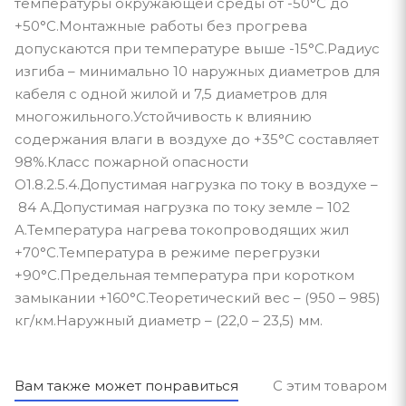
температуры окружающей среды от -50°С до
+50°С.Монтажные работы без прогрева
допускаются при температуре выше -15°С.Радиус
изгиба – минимально 10 наружных диаметров для
кабеля с одной жилой и 7,5 диаметров для
многожильного.Устойчивость к влиянию
содержания влаги в воздухе до +35°С составляет
98%.Класс пожарной опасности
O1.8.2.5.4.Допустимая нагрузка по току в воздухе –
84 А.Допустимая нагрузка по току земле – 102
А.Температура нагрева токопроводящих жил
+70°С.Температура в режиме перегрузки
+90°С.Предельная температура при коротком
замыкании +160°С.Теоретический вес – (950 – 985)
кг/км.Наружный диаметр – (22,0 – 23,5) мм.
Вам также может понравиться
С этим товаром п