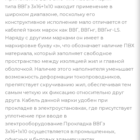
типа ВВГз 3х16+1х10 находит применение в
широком диапазоне, поскольку его
конструктивное исполнение мало отличается от
кабелей таких марок как ВВГ, ВВГнг, ВВГнг-LS.
Наряду с другими марками он имеет в
маркировке букву «з», что обозначает наличие ПВХ
материала, который заполняет свободное
пространство между изоляцией жил и главной
оболочкой. Наличие этого наполнителя уменьшает
возможность деформации токопроводников,
препятствует скручиванию жил, обеспечивая тем
самым четкую их фиксацию относительно друг
друга. Кабель данной марки удобен при
прокладке в электроустановках, где присутствует
уплотнение при вводе в
электрооборудование.Прокладка ВВГз
3х16+1х10 осуществляется в:промышленных,
офисных и бытовых зданиях;шахтах,